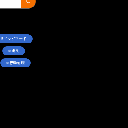
#ドッグフード
#成長
#行動心理