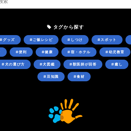
タグから探す
#グッズ
#ご飯レシピ
#しつけ
#スポット
ン
#便利
#健康
#宿・ホテル
#幼児教育
#犬の選び方
#犬図鑑
#獣医師が回答
#癒し
#豆知識
#食材