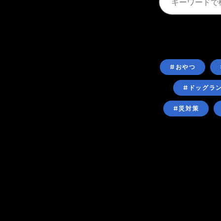
#おやつ
#ドッグラ
#災対策