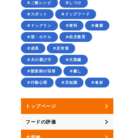
#ご飯レシピ
#しつけ
#スポット
#ドッグフード
#ドッグラン
#便利
#健康
#宿・ホテル
#幼児教育
#成長
#災対策
#犬の選び方
#犬図鑑
#獣医師が回答
#癒し
#行動心理
#豆知識
#食材
トップページ
フードの評価
犬図鑑