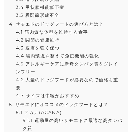
3.4
甲状腺機能低下症
3.5
股関節形成不全
4
サモエドのドッグフードの選び方とは？
4.1
筋肉質な体型を維持する食事
4.2
関節の健康維持
4.3
皮膚を強く保つ
4.4
腸内環境を整えて免疫機能の強化
4.5
アレルギーケアに新奇タンパク質＆グレイ
ンフリー
4.6
大量のドッグフードが必要なので価格も重
要
4.7
サイズは中粒がおすすめ
5
サモエドにオススメのドッグフードとは？
5.1
アカナ(ACANA)
5.1.1
運動量の高いサモエドに最適な高タンパ
ク質