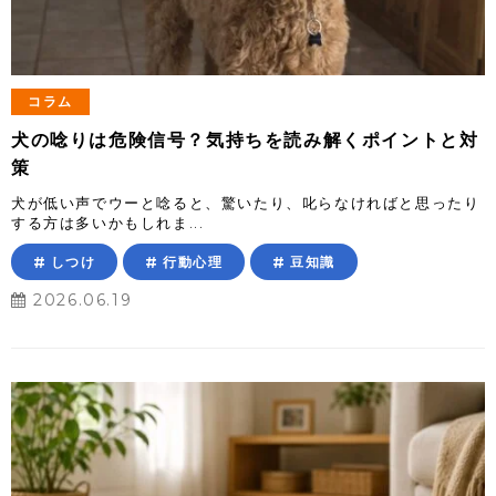
コラム
犬の唸りは危険信号？気持ちを読み解くポイントと対
策
犬が低い声でウーと唸ると、驚いたり、叱らなければと思ったり
する方は多いかもしれま...
しつけ
行動心理
豆知識
2026.06.19