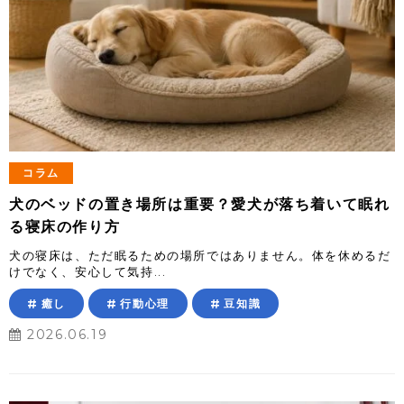
コラム
犬のベッドの置き場所は重要？愛犬が落ち着いて眠れ
る寝床の作り方
犬の寝床は、ただ眠るための場所ではありません。体を休めるだ
けでなく、安心して気持...
癒し
行動心理
豆知識
2026.06.19