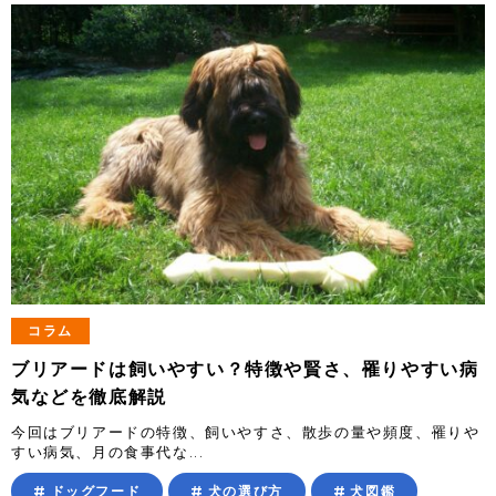
コラム
ブリアードは飼いやすい？特徴や賢さ、罹りやすい病
気などを徹底解説
今回はブリアードの特徴、飼いやすさ、散歩の量や頻度、罹りや
すい病気、月の食事代な...
ドッグフード
犬の選び方
犬図鑑