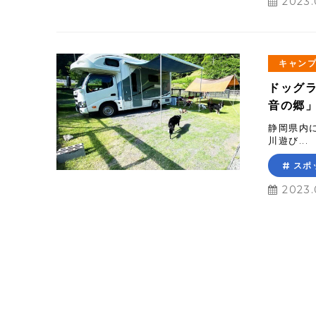
2023.
キャン
ドッグ
音の郷」
静岡県内
川遊び...
スポ
2023.