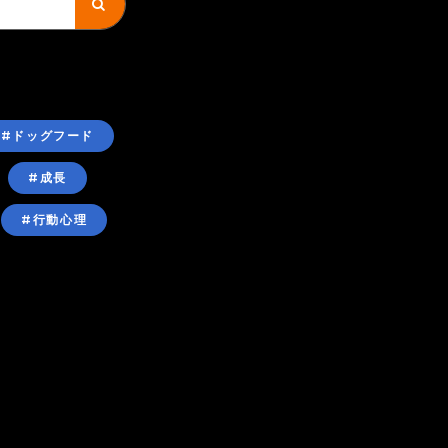
#ドッグフード
#成長
#行動心理