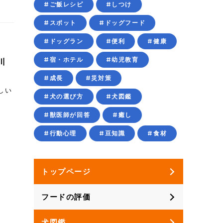
#ご飯レシピ
#しつけ
#スポット
#ドッグフード
#ドッグラン
#便利
#健康
#宿・ホテル
#幼児教育
川
#成長
#災対策
しい
#犬の選び方
#犬図鑑
#獣医師が回答
#癒し
#行動心理
#豆知識
#食材
トップページ
フードの評価
犬図鑑