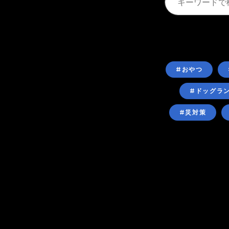
#おやつ
#ドッグラ
#災対策