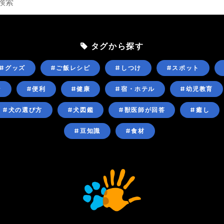
タグから探す
#グッズ
#ご飯レシピ
#しつけ
#スポット
ン
#便利
#健康
#宿・ホテル
#幼児教育
#犬の選び方
#犬図鑑
#獣医師が回答
#癒し
#豆知識
#食材