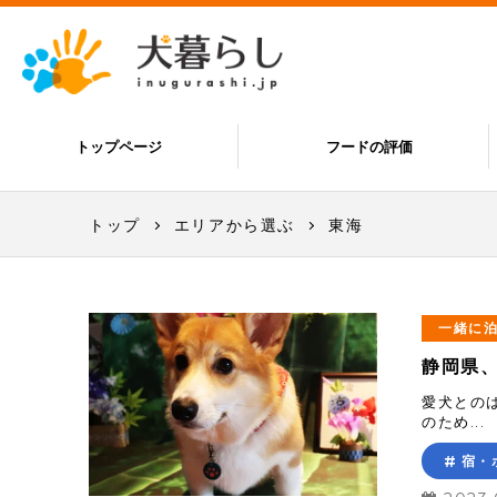
トップページ
フードの評価
トップ
エリアから選ぶ
東海
一緒に
静岡県
愛犬との
のため...
宿・