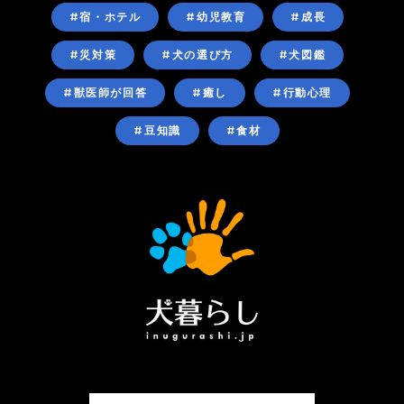
#宿・ホテル
#幼児教育
#成長
#災対策
#犬の選び方
#犬図鑑
#獣医師が回答
#癒し
#行動心理
#豆知識
#食材