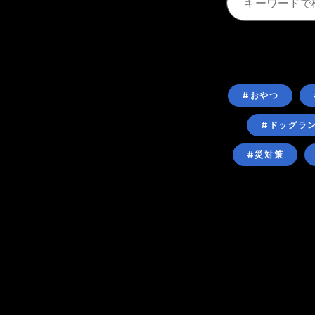
#おやつ
#ドッグラ
#災対策