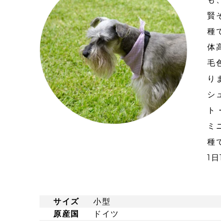
賢
種
体
毛
り
シ
ト
ミ
種
1
サイズ
小型
原産国
ドイツ