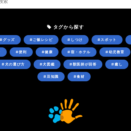
タグから探す
#グッズ
#ご飯レシピ
#しつけ
#スポット
ン
#便利
#健康
#宿・ホテル
#幼児教育
#犬の選び方
#犬図鑑
#獣医師が回答
#癒し
#豆知識
#食材