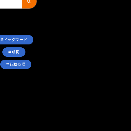
#ドッグフード
#成長
#行動心理