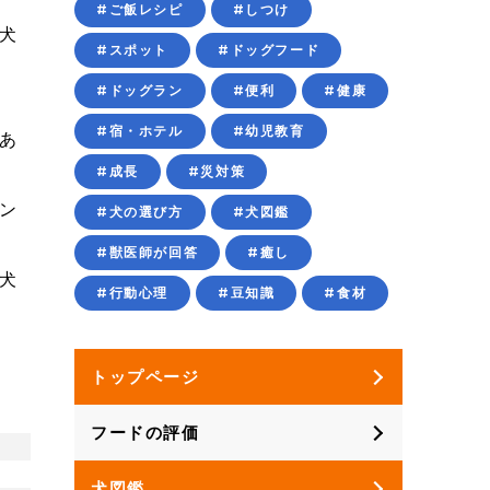
#ご飯レシピ
#しつけ
犬
#スポット
#ドッグフード
#ドッグラン
#便利
#健康
#宿・ホテル
#幼児教育
あ
#成長
#災対策
ン
#犬の選び方
#犬図鑑
#獣医師が回答
#癒し
犬
#行動心理
#豆知識
#食材
トップページ
フードの評価
犬図鑑