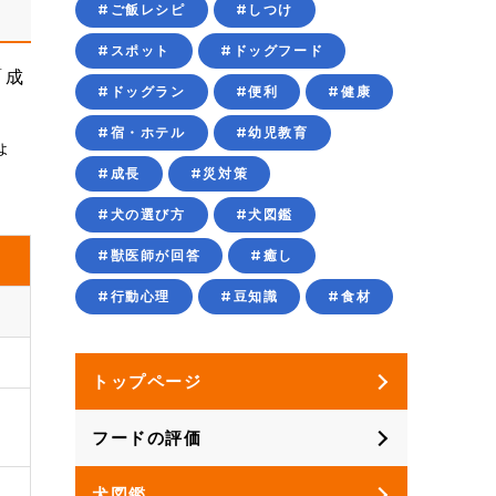
#ご飯レシピ
#しつけ
#スポット
#ドッグフード
「成
#ドッグラン
#便利
#健康
#宿・ホテル
#幼児教育
ょ
#成長
#災対策
#犬の選び方
#犬図鑑
#獣医師が回答
#癒し
#行動心理
#豆知識
#食材
トップページ
フードの評価
犬図鑑