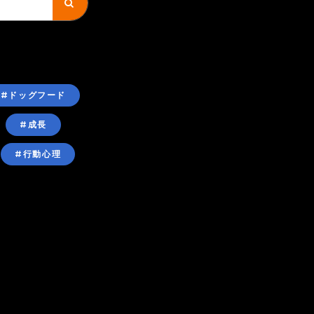
#ドッグフード
#成長
#行動心理