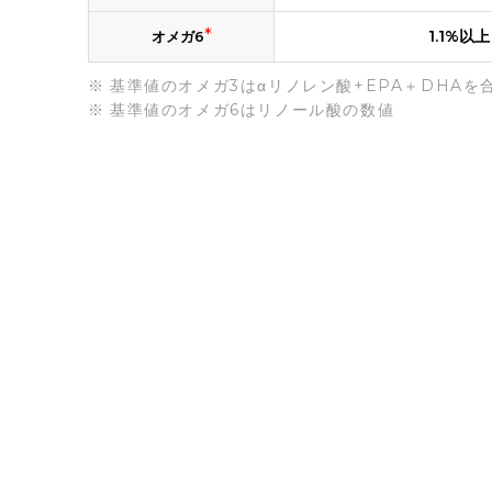
*
1.1%以上
オメガ6
基準値のオメガ3はαリノレン酸+EPA＋DHAを
基準値のオメガ6はリノール酸の数値