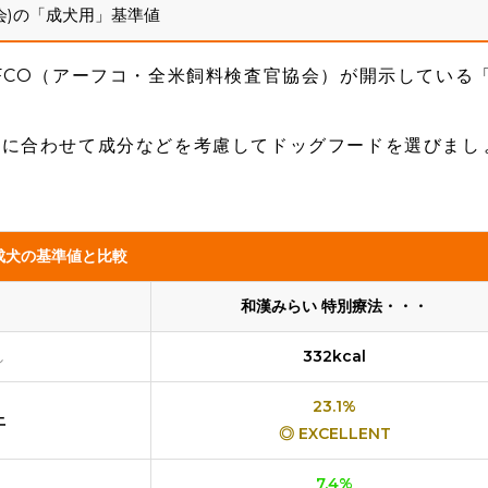
会)の「成犬用」基準値
FCO（アーフコ・全米飼料検査官協会）が開示している
犬に合わせて成分などを考慮してドッグフードを選びまし
成犬の基準値と比較
和漢みらい 特別療法・・・
し
332kcal
23.1%
上
◎ EXCELLENT
7.4%