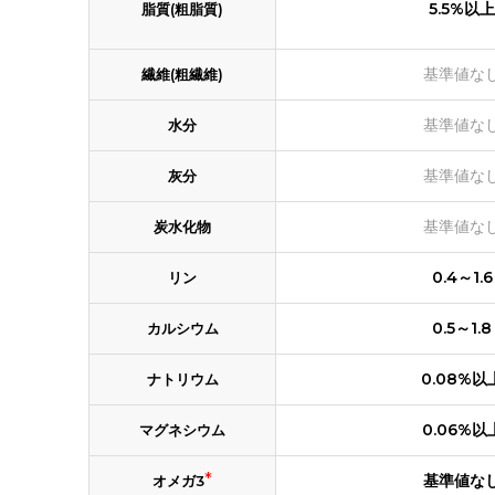
5.5%以上
脂質(粗脂質)
基準値な
繊維(粗繊維)
基準値な
水分
基準値な
灰分
基準値な
炭水化物
0.4～1.6
リン
0.5～1.8
カルシウム
0.08%以
ナトリウム
0.06%以
マグネシウム
*
基準値な
オメガ3