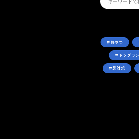
#おやつ
#ドッグラ
#災対策