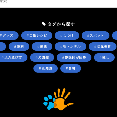
タグから探す
#グッズ
#ご飯レシピ
#しつけ
#スポット
ン
#便利
#健康
#宿・ホテル
#幼児教育
#犬の選び方
#犬図鑑
#獣医師が回答
#癒し
#豆知識
#食材