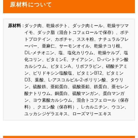
原材料について
ダック肉、乾燥ポテト、ダック肉ミール、乾燥サツマ
イモ、ダック脂（混合トコフェロールで保存）、ポテ
トプロテイン、カボチャ、ススキ粉、ナチュラルフレ
ーバー、亜麻仁、サーモンオイル、乾燥チコリ根、
DL-メチオニン、塩、塩化カリウム、乾燥ケルプ、塩
化コリン、ビタミンE、ナイアシン、D-パントテン酸
カルシウム、ビタミンA、リボフラビン、硝酸チアミ
ン、ピリドキシン塩酸塩、ビタミンB12、ビタミン
D3、葉酸、L-アスコルビル-2-ポリリン酸、タウリ
ン、硫酸鉄、亜鉛蛋白、硫酸亜鉛、鉄蛋白、亜セレン
酸ナトリウム。銅蛋白、硫酸マンガン、蛋白マンガ
ン、ヨウ素酸カルシウム、混合トコフェロール（保存
料）、クエン酸（保存料）、L-カルニチン、ウコン、
ユッカシジゲラエキス、ローズマリーエキス