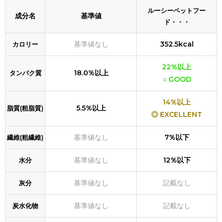
ルーシーペットフー
成分名
基準値
ド・・・
基準値なし
352.5kcal
カロリー
22%以上
18.0%以上
タンパク質
○ GOOD
14%以上
5.5%以上
脂質(粗脂質)
◎ EXCELLENT
基準値なし
7%以下
繊維(粗繊維)
基準値なし
12%以下
水分
基準値なし
記載なし
灰分
基準値なし
記載なし
炭水化物