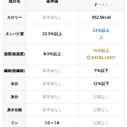
成分名
基準値
ド・・・
基準値なし
352.5kcal
カロリー
22%以上
22.5%以上
タンパク質
△
14%以上
8.5%以上
脂質(粗脂質)
◎ EXCELLENT
基準値なし
7%以下
繊維(粗繊維)
基準値なし
12%以下
水分
基準値なし
記載なし
灰分
基準値なし
記載なし
炭水化物
1.0～1.6
記載なし
リン