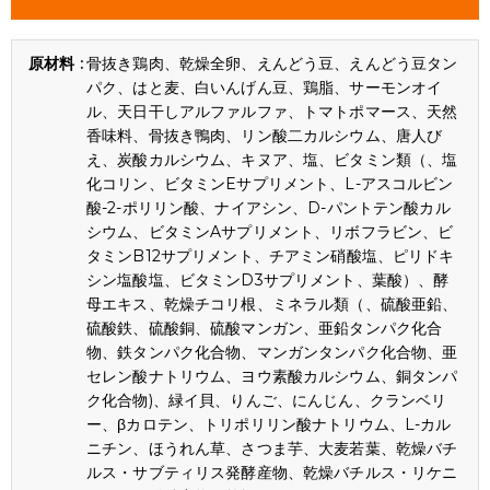
骨抜き鶏肉、乾燥全卵、えんどう豆、えんどう豆タン
パク、はと麦、白いんげん豆、鶏脂、サーモンオイ
ル、天日干しアルファルファ、トマトポマース、天然
香味料、骨抜き鴨肉、リン酸二カルシウム、唐人び
え、炭酸カルシウム、キヌア、塩、ビタミン類（、塩
化コリン、ビタミンEサプリメント、L-アスコルビン
酸-2-ポリリン酸、ナイアシン、D-パントテン酸カル
シウム、ビタミンAサプリメント、リボフラビン、ビ
タミンB12サプリメント、チアミン硝酸塩、ピリドキ
シン塩酸塩、ビタミンD3サプリメント、葉酸）、酵
母エキス、乾燥チコリ根、ミネラル類（、硫酸亜鉛、
硫酸鉄、硫酸銅、硫酸マンガン、亜鉛タンパク化合
物、鉄タンパク化合物、マンガンタンパク化合物、亜
セレン酸ナトリウム、ヨウ素酸カルシウム、銅タンパ
ク化合物)、緑イ貝、りんご、にんじん、クランベリ
ー、βカロテン、トリポリリン酸ナトリウム、L-カル
ニチン、ほうれん草、さつま芋、大麦若葉、乾燥バチ
ルス・サブティリス発酵産物、乾燥バチルス・リケニ