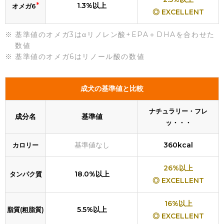
*
1.3%以上
オメガ6
◎ EXCELLENT
基準値のオメガ3はαリノレン酸+EPA＋DHAを合わせた
数値
基準値のオメガ6はリノール酸の数値
成犬の基準値と比較
ナチュラリー・フレ
成分名
基準値
ッ・・・
基準値なし
360kcal
カロリー
26%以上
18.0%以上
タンパク質
◎ EXCELLENT
16%以上
5.5%以上
脂質(粗脂質)
◎ EXCELLENT