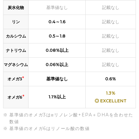
基準値なし
記載なし
炭水化物
0.4～1.6
記載なし
リン
0.5～1.8
記載なし
カルシウム
0.08%以上
記載なし
ナトリウム
0.06%以上
記載なし
マグネシウム
*
基準値なし
0.6%
オメガ3
1.3%
*
1.1%以上
オメガ6
◎ EXCELLENT
基準値のオメガ3はαリノレン酸+EPA＋DHAを合わせた
数値
基準値のオメガ6はリノール酸の数値