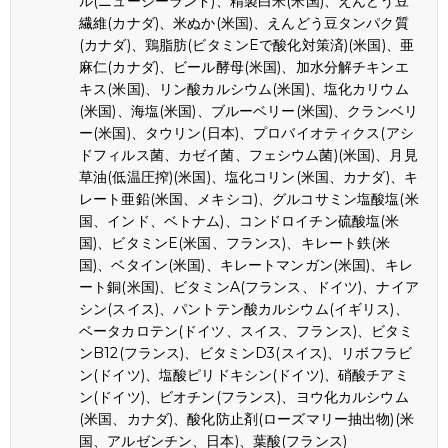
ル(ニュージーランド)、精製白米(米国)、えんどう豆
繊維(カナダ)、米ぬか(米国)、えんどう豆タンパク質
(カナダ)、鶏脂肪(ビタミンEで酸化対策済)(米国)、亜
麻仁(カナダ)、ビール酵母(米国)、加水分解チキンエ
キス(米国)、リン酸カルシウム(米国)、塩化カリウム
(米国)、海塩(米国)、ブルーベリー(米国)、クランベリ
ー(米国)、タウリン(日本)、プロバイオティクス(アシ
ドフィルス菌、カゼイ菌、フェシウム菌)(米国)、月見
草油(低温圧搾)(米国)、塩化コリン(米国、カナダ)、キ
レート亜鉛(米国、メキシコ)、グルコサミン塩酸塩(米
国、インド、ベトナム)、コンドロイチン硫酸塩(米
国)、ビタミンE(米国、フランス)、キレート鉄(米
国)、ベタイン(米国)、キレートマンガン(米国)、キレ
ート銅(米国)、ビタミンA(フランス、ドイツ)、ナイア
シン(スイス)、パントテン酸カルシウム(イギリス)、
ベータカロテン(ドイツ、スイス、フランス)、ビタミ
ンB12(フランス)、ビタミンD3(スイス)、リボフラビ
ン(ドイツ)、塩酸ピリドキシン(ドイツ)、硝酸チアミ
ン(ドイツ)、ビオチン(フランス)、ヨウ化カルシウム
(米国、カナダ)、酸化防止剤(ローズマリー抽出物)(米
国、アルゼンチン、日本)、葉酸(フランス)