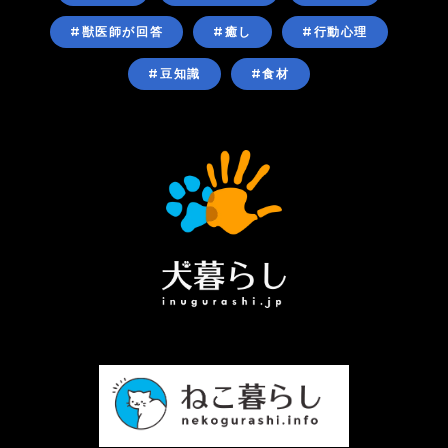
#獣医師が回答
#癒し
#行動心理
#豆知識
#食材