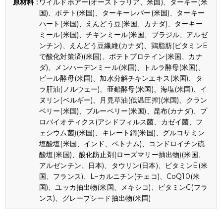
ワイルドボアー(オーストラリア、米国)、ターキー(米
国)、ポテト(米国)、ターキーレバー(米国)、ターキー
ハート(米国)、えんどう豆(米国、カナダ)、ターキー
ミール(米国)、チキンミール(米国、ブラジル、アルゼ
ンチン)、えんどう豆繊維(カナダ)、鶏脂肪(ビタミンE
で酸化対策済)(米国)、ポテトプロテイン(米国、カナ
ダ)、メンハーデンミール(米国)、トルラ酵母(米国)、
ビール酵母(米国)、加水分解チキンエキス(米国)、タ
ラ肝油(ノルウェー)、亜鉛酵母(米国)、海塩(米国)、イ
ヌリン(ベルギー)、月見草油(低温圧搾)(米国)、クラン
ベリー(米国)、ブルーベリー(米国)、昆布(カナダ)、プ
ロバイオティクス(アシドフィルス菌、カゼイ菌、フ
ェシウム菌)(米国)、キレート銅(米国)、グルコサミン
塩酸塩(米国、インド、ベトナム)、コンドロイチン硫
酸塩(米国)、酸化防止剤(ローズマリー抽出物)(米国、
アルゼンチン、日本)、タウリン(日本)、ビタミンE(米
国、フランス)、L−カルニチン(チェコ)、CoQ10(米
国)、ユッカ抽出物(米国、メキシコ)、ビタミンC(フラ
ンス)、グレープシード抽出物(米国)