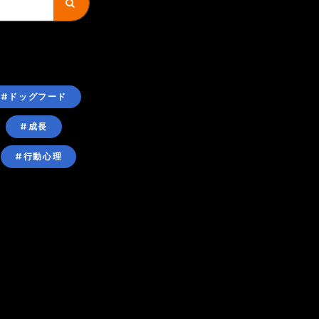
#ドッグフード
#成長
#行動心理