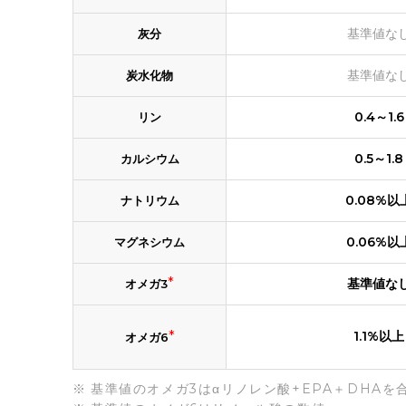
基準値な
灰分
基準値な
炭水化物
0.4～1.6
リン
0.5～1.8
カルシウム
0.08%以
ナトリウム
0.06%以
マグネシウム
*
基準値な
オメガ3
*
1.1%以上
オメガ6
基準値のオメガ3はαリノレン酸+EPA＋DHAを