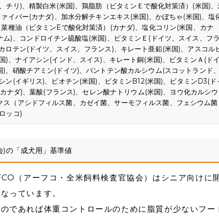
、チリ)、精製白米(米国)、鶏脂肪（ビタミンＥで酸化対策済）(米国)、
ファイバー(カナダ)、加水分解チキンエキス(米国)、かぼちゃ(米国)、塩
、菜種油（ビタミンEで酸化対策済）(カナダ)、塩化コリン(米国、カナ
ナム)、コンドロイチン硫酸塩(米国)、ビタミンＥ(ドイツ、スイス、フ
カロテン(ドイツ、スイス、フランス)、キレート亜鉛(米国)、アスコル
国)、ナイアシン(インド、スイス)、キレート銅(米国)、ビタミンＡ(ド
国)、硝酸チアミン(ドイツ)、パントテン酸カルシウム(スコットランド
ン(イギリス)、ビオチン(米国)、ビタミンB12(米国)、ビタミンD3(ド
、カナダ)、葉酸(フランス)、セレン酸ナトリウム(米国)、ヨウ化カルシウ
ィクス（アシドフィルス菌、カゼイ菌、サーモフィルス菌、フェシウム菌
ロッコ)
会)の「成犬用」基準値
FCO（アーフコ・全米飼料検査官協会）はシニア向けに
となっています。
るのであれば体重コントロールのために脂質が少ないフー