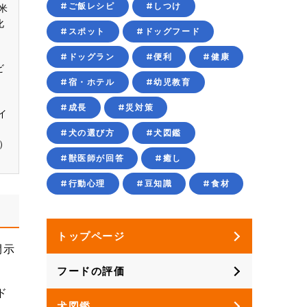
#ご飯レシピ
#しつけ
米
化
#スポット
#ドッグフード
ラ
#ドッグラン
#便利
#健康
ビ
#宿・ホテル
#幼児教育
イ
、
#成長
#災対策
イ
#犬の選び方
#犬図鑑
）
#獣医師が回答
#癒し
#行動心理
#豆知識
#食材
トップページ
開示
フードの評価
ド
犬図鑑