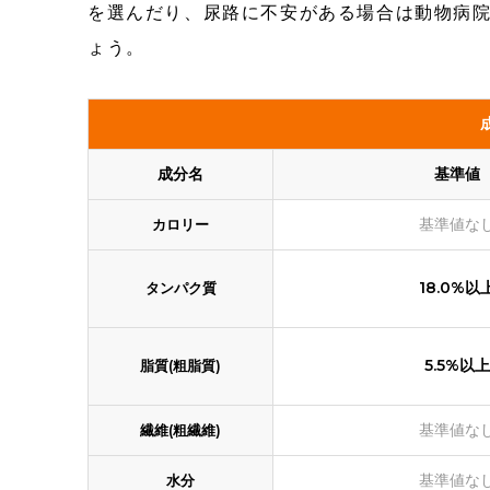
を選んだり、尿路に不安がある場合は動物病
ょう。
成分名
基準値
基準値な
カロリー
18.0%以
タンパク質
5.5%以上
脂質(粗脂質)
基準値な
繊維(粗繊維)
基準値な
水分