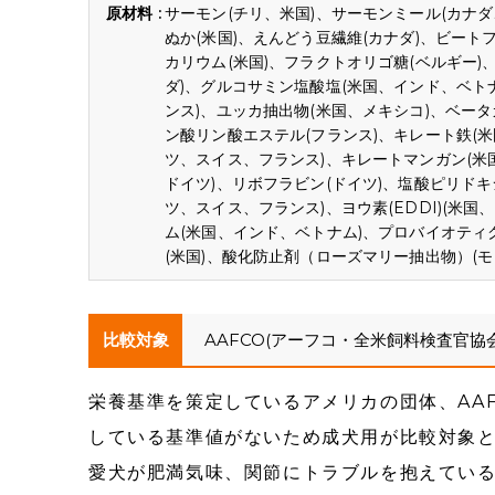
サーモン(チリ、米国)、サーモンミール(カナダ
ぬか(米国)、えんどう豆繊維(カナダ)、ビート
カリウム(米国)、フラクトオリゴ糖(ベルギー)
ダ)、グルコサミン塩酸塩(米国、インド、ベト
ンス)、ユッカ抽出物(米国、メキシコ)、ベータ
ン酸リン酸エステル(フランス)、キレート鉄(米
ツ、スイス、フランス)、キレートマンガン(米
ドイツ)、リボフラビン(ドイツ)、塩酸ピリドキシ
ツ、スイス、フランス)、ヨウ素(EDDI)(米国
ム(米国、インド、ベトナム)、プロバイオテ
(米国)、酸化防止剤（ローズマリー抽出物）(モ
比較対象
AAFCO(アーフコ・全米飼料検査官協
栄養基準を策定しているアメリカの団体、AA
している基準値がないため成犬用が比較対象
愛犬が肥満気味、関節にトラブルを抱えてい