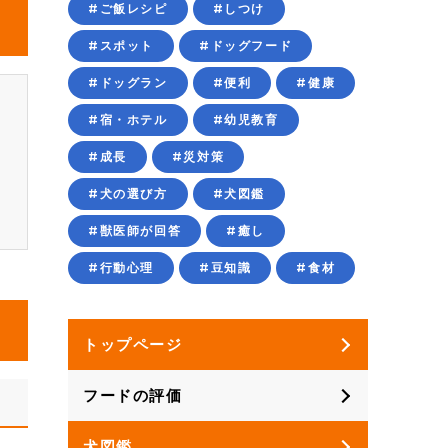
#ご飯レシピ
#しつけ
#スポット
#ドッグフード
#ドッグラン
#便利
#健康
ワ
コ
#宿・ホテル
#幼児教育
ウ
#成長
#災対策
・
#犬の選び方
#犬図鑑
#獣医師が回答
#癒し
#行動心理
#豆知識
#食材
トップページ
フードの評価
犬図鑑