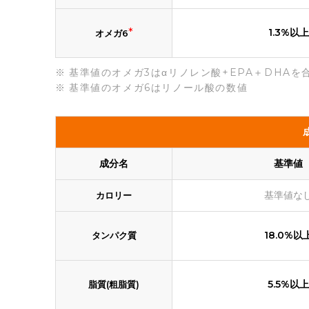
*
1.3%以上
オメガ6
基準値のオメガ3はαリノレン酸+EPA＋DHAを
基準値のオメガ6はリノール酸の数値
成分名
基準値
基準値な
カロリー
18.0%以
タンパク質
5.5%以上
脂質(粗脂質)