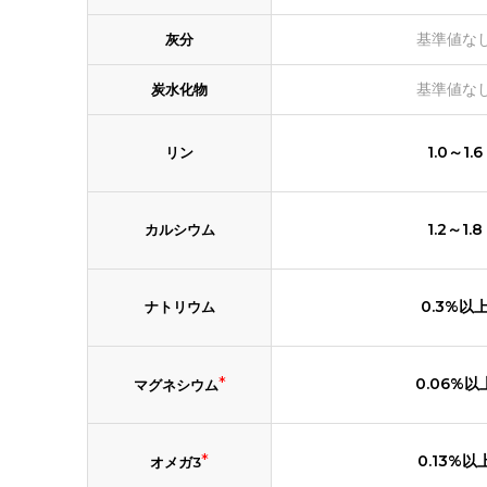
基準値な
灰分
基準値な
炭水化物
1.0～1.6
リン
1.2～1.8
カルシウム
0.3%以
ナトリウム
*
0.06%以
マグネシウム
*
0.13%以
オメガ3