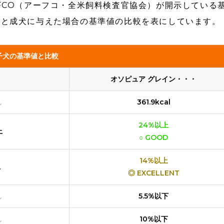
FCO（アーフコ・全米飼料検査官協会）が開示している
犬と成犬に与えた場合の基準値の比較を表にしています。
子犬の基準値と比較
オソピュア グレイン・・・
し
361.9kcal
24%以上
上
○ GOOD
14%以上
上
◎ EXCELLENT
し
5.5%以下
し
10%以下