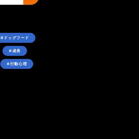
#ドッグフード
#成長
#行動心理