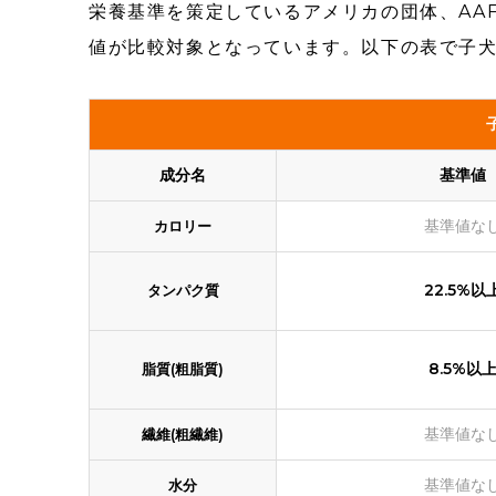
栄養基準を策定しているアメリカの団体、AA
値が比較対象となっています。以下の表で子
成分名
基準値
基準値な
カロリー
22.5%以
タンパク質
8.5%以
脂質(粗脂質)
基準値な
繊維(粗繊維)
基準値な
水分