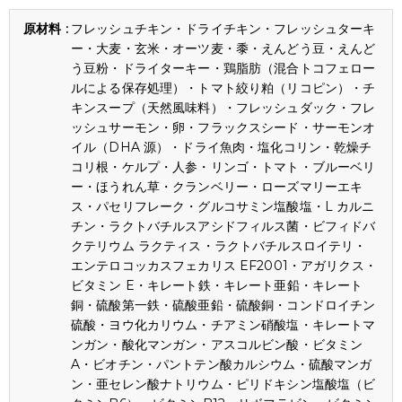
フレッシュチキン・ドライチキン・フレッシュターキ
ー・大麦・玄米・オーツ麦・黍・えんどう豆・えんど
う豆粉・ドライターキー・鶏脂肪（混合トコフェロー
ルによる保存処理）・トマト絞り粕（リコピン）・チ
キンスープ（天然風味料）・フレッシュダック・フレ
ッシュサーモン・卵・フラックスシード・サーモンオ
イル（DHA 源）・ドライ魚肉・塩化コリン・乾燥チ
コリ根・ケルプ・人参・リンゴ・トマト・ブルーベリ
ー・ほうれん草・クランベリー・ローズマリーエキ
ス・パセリフレーク・グルコサミン塩酸塩・L カルニ
チン・ラクトバチルスアシドフィルス菌・ビフィドバ
クテリウム ラクティス・ラクトバチルスロイテリ・
エンテロコッカスフェカリス EF2001・アガリクス・
ビタミン E・キレート鉄・キレート亜鉛・キレート
銅・硫酸第一鉄・硫酸亜鉛・硫酸銅・コンドロイチン
硫酸・ヨウ化カリウム・チアミン硝酸塩・キレートマ
ンガン・酸化マンガン・アスコルビン酸・ビタミン
A・ビオチン・パントテン酸カルシウム・硫酸マンガ
ン・亜セレン酸ナトリウム・ピリドキシン塩酸塩（ビ