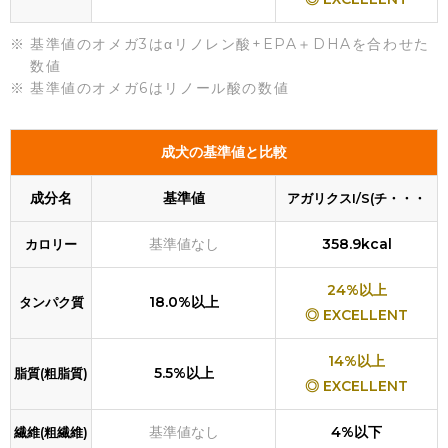
基準値のオメガ3はαリノレン酸+EPA＋DHAを合わせた
数値
基準値のオメガ6はリノール酸の数値
成犬の基準値と比較
成分名
基準値
アガリクスI/S(チ・・・
基準値なし
358.9kcal
カロリー
24%以上
18.0%以上
タンパク質
◎ EXCELLENT
14%以上
5.5%以上
脂質(粗脂質)
◎ EXCELLENT
基準値なし
4%以下
繊維(粗繊維)