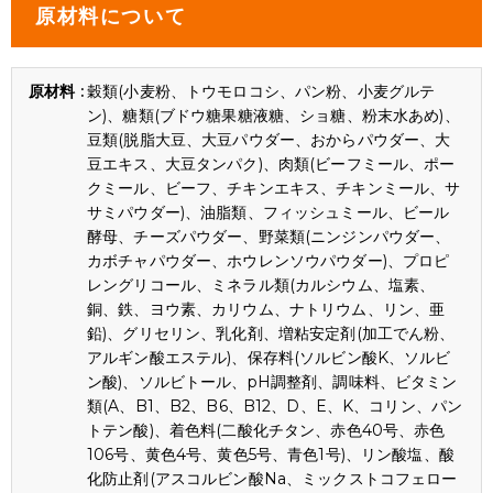
原材料について
穀類(小麦粉、トウモロコシ、パン粉、小麦グルテ
ン)、糖類(ブドウ糖果糖液糖、ショ糖、粉末水あめ)、
豆類(脱脂大豆、大豆パウダー、おからパウダー、大
豆エキス、大豆タンパク)、肉類(ビーフミール、ポー
クミール、ビーフ、チキンエキス、チキンミール、サ
サミパウダー)、油脂類、フィッシュミール、ビール
酵母、チーズパウダー、野菜類(ニンジンパウダー、
カボチャパウダー、ホウレンソウパウダー)、プロピ
レングリコール、ミネラル類(カルシウム、塩素、
銅、鉄、ヨウ素、カリウム、ナトリウム、リン、亜
鉛)、グリセリン、乳化剤、増粘安定剤(加工でん粉、
アルギン酸エステル)、保存料(ソルビン酸K、ソルビ
ン酸)、ソルビトール、pH調整剤、調味料、ビタミン
類(A、B1、B2、B6、B12、D、E、K、コリン、パン
トテン酸)、着色料(二酸化チタン、赤色40号、赤色
106号、黄色4号、黄色5号、青色1号)、リン酸塩、酸
化防止剤(アスコルビン酸Na、ミックストコフェロー