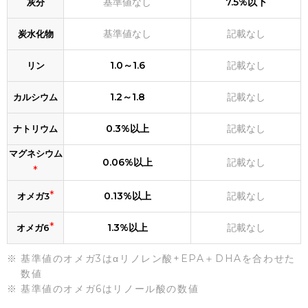
基準値なし
7.5%以下
灰分
基準値なし
記載なし
炭水化物
1.0～1.6
記載なし
リン
1.2～1.8
記載なし
カルシウム
0.3%以上
記載なし
ナトリウム
マグネシウム
0.06%以上
記載なし
*
*
0.13%以上
記載なし
オメガ3
*
1.3%以上
記載なし
オメガ6
基準値のオメガ3はαリノレン酸+EPA＋DHAを合わせた
数値
基準値のオメガ6はリノール酸の数値