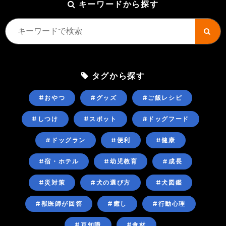
キーワードから探す
タグから探す
#おやつ
#グッズ
#ご飯レシピ
#しつけ
#スポット
#ドッグフード
#ドッグラン
#便利
#健康
#宿・ホテル
#幼児教育
#成長
#災対策
#犬の選び方
#犬図鑑
#獣医師が回答
#癒し
#行動心理
#豆知識
#食材