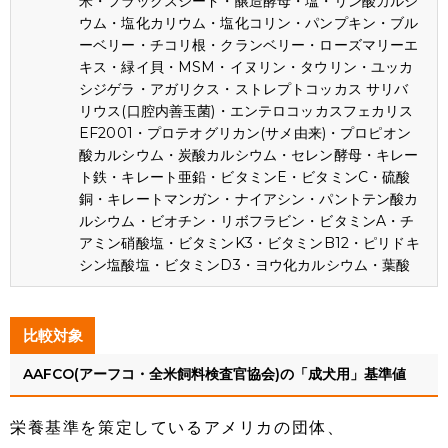
米・フラックスシード・醸造酵母・塩・リン酸カルシ
ウム・塩化カリウム・塩化コリン・パンプキン・ブル
ーベリー・チコリ根・クランベリー・ローズマリーエ
キス・緑イ貝・MSM・イヌリン・タウリン・ユッカ
シジゲラ・アガリクス・ストレプトコッカス サリバ
リウス(口腔内善玉菌)・エンテロコッカスフェカリス
EF2001・プロテオグリカン(サメ由来)・プロピオン
酸カルシウム・炭酸カルシウム・セレン酵母・キレー
ト鉄・キレート亜鉛・ビタミンE・ビタミンC・硫酸
銅・キレートマンガン・ナイアシン・パントテン酸カ
ルシウム・ビオチン・リボフラビン・ビタミンA・チ
アミン硝酸塩・ビタミンK3・ビタミンB12・ピリドキ
シン塩酸塩・ビタミンD3・ヨウ化カルシウム・葉酸
比較対象
AAFCO(アーフコ・全米飼料検査官協会)の「成犬用」基準値
栄養基準を策定しているアメリカの団体、