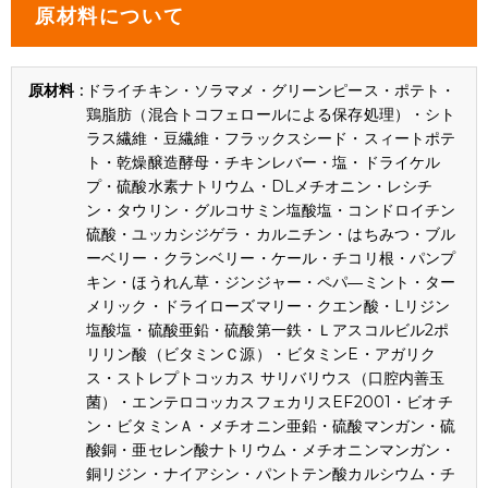
原材料について
ドライチキン・ソラマメ・グリーンピース・ポテト・
鶏脂肪（混合トコフェロールによる保存処理）・シト
ラス繊維・豆繊維・フラックスシード・スィートポテ
ト・乾燥醸造酵母・チキンレバー・塩・ドライケル
プ・硫酸水素ナトリウム・DLメチオニン・レシチ
ン・タウリン・グルコサミン塩酸塩・コンドロイチン
硫酸・ユッカシジゲラ・カルニチン・はちみつ・ブル
ーベリー・クランベリー・ケール・チコリ根・パンプ
キン・ほうれん草・ジンジャー・ペパ―ミント・ター
メリック・ドライローズマリー・クエン酸・Lリジン
塩酸塩・硫酸亜鉛・硫酸第一鉄・Ｌアスコルビル2ポ
リリン酸（ビタミンＣ源）・ビタミンE・アガリク
ス・ストレプトコッカス サリバリウス（口腔内善玉
菌）・エンテロコッカスフェカリスEF2001・ビオチ
ン・ビタミンＡ・メチオニン亜鉛・硫酸マンガン・硫
酸銅・亜セレン酸ナトリウム・メチオニンマンガン・
銅リジン・ナイアシン・パントテン酸カルシウム・チ