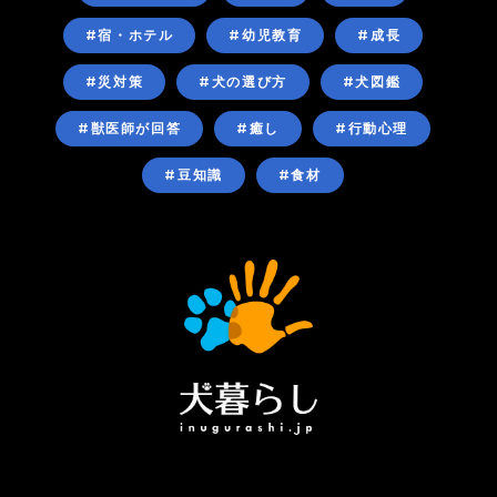
#宿・ホテル
#幼児教育
#成長
#災対策
#犬の選び方
#犬図鑑
#獣医師が回答
#癒し
#行動心理
#豆知識
#食材