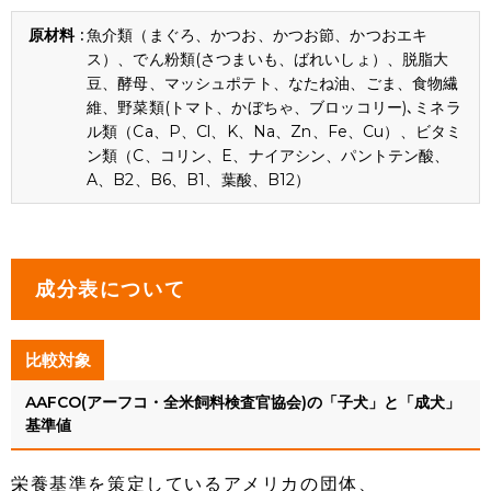
魚介類（まぐろ、かつお、かつお節、かつおエキ
ス）、でん粉類(さつまいも、ばれいしょ）、脱脂大
豆、酵母、マッシュポテト、なたね油、ごま、食物繊
維、野菜類(トマト、かぼちゃ、ブロッコリー)､ミネラ
ル類（Ca、P、Cl、K、Na、Zn、Fe、Cu）、ビタミ
ン類（C、コリン、E、ナイアシン、パントテン酸、
A、B2、B6、B1、葉酸、B12）
成分表について
比較対象
AAFCO(アーフコ・全米飼料検査官協会)の「子犬」と「成犬」
基準値
栄養基準を策定しているアメリカの団体、