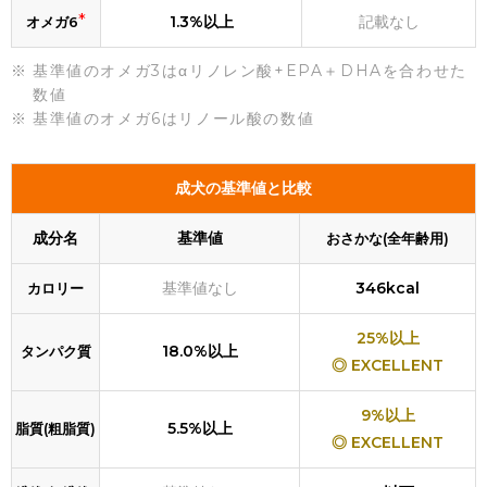
*
1.3%以上
記載なし
オメガ6
基準値のオメガ3はαリノレン酸+EPA＋DHAを合わせた
数値
基準値のオメガ6はリノール酸の数値
成犬の基準値と比較
成分名
基準値
おさかな(全年齢用)
基準値なし
346kcal
カロリー
25%以上
18.0%以上
タンパク質
◎ EXCELLENT
9%以上
5.5%以上
脂質(粗脂質)
◎ EXCELLENT