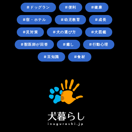
#ドッグラン
#便利
#健康
#宿・ホテル
#幼児教育
#成長
#災対策
#犬の選び方
#犬図鑑
#獣医師が回答
#癒し
#行動心理
#豆知識
#食材