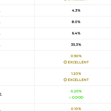
し
4.3%
し
8.0%
し
6.4%
し
35.3%
0.90%
◎ EXCELLENT
1.20%
◎ EXCELLENT
0.20%
上
○ GOOD
0.10%