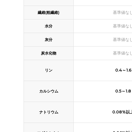
基準値な
繊維(粗繊維)
基準値な
水分
基準値な
灰分
基準値な
炭水化物
0.4～1.6
リン
0.5～1.8
カルシウム
0.08%以
ナトリウム