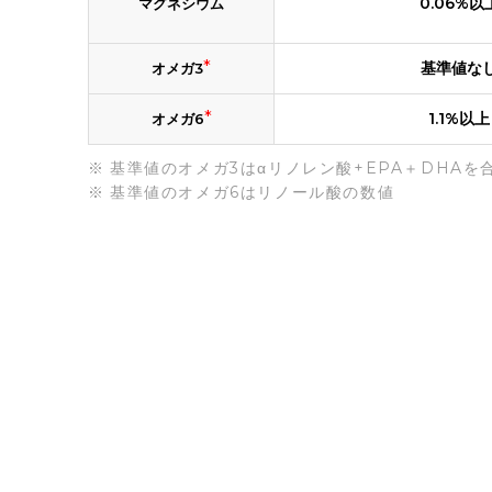
0.06%以
マグネシウム
*
基準値な
オメガ3
*
1.1%以上
オメガ6
基準値のオメガ3はαリノレン酸+EPA＋DHAを
基準値のオメガ6はリノール酸の数値