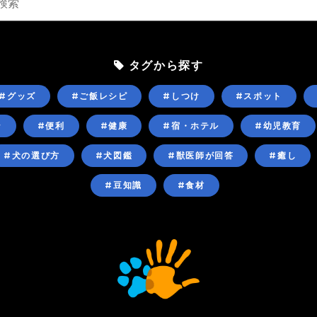
タグから探す
#グッズ
#ご飯レシピ
#しつけ
#スポット
ン
#便利
#健康
#宿・ホテル
#幼児教育
#犬の選び方
#犬図鑑
#獣医師が回答
#癒し
#豆知識
#食材