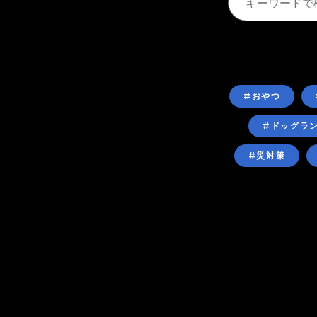
#おやつ
#ドッグラ
#災対策