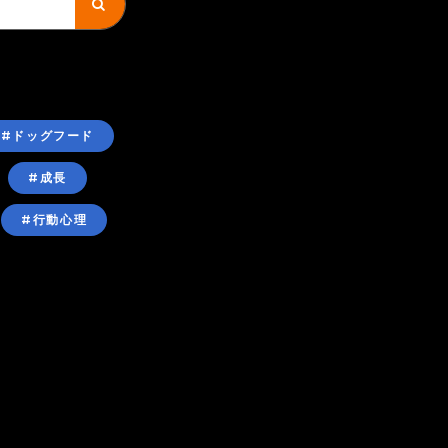
#ドッグフード
#成長
#行動心理