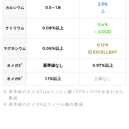
2.3%
0.5～1.8
カルシウム
△
0.4%
0.08%以上
ナトリウム
○ GOOD
0.12%
0.06%以上
マグネシウム
◎ EXCELLENT
*
基準値なし
0.97%以上
オメガ3
*
1.1%以上
記載なし
オメガ6
基準値のオメガ3はαリノレン酸+EPA＋DHAを合わせた
数値
基準値のオメガ6はリノール酸の数値