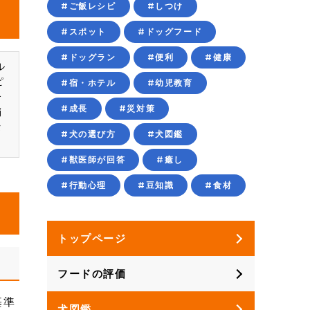
#ご飯レシピ
#しつけ
#スポット
#ドッグフード
#ドッグラン
#便利
#健康
ル
ピ
#宿・ホテル
#幼児教育
合
#成長
#災対策
硝
タ
#犬の選び方
#犬図鑑
#獣医師が回答
#癒し
#行動心理
#豆知識
#食材
トップページ
フードの評価
基準
犬図鑑