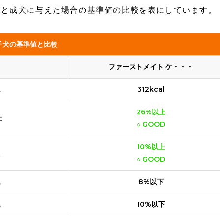
犬と成犬に与えた場合の基準値の比較を表にしています。
子犬の基準値と比較
ファーストメイト ケ・・・
し
312kcal
26%以上
上
○ GOOD
10%以上
上
○ GOOD
し
8%以下
し
10%以下