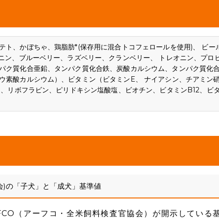
ト、かぼちゃ、鶏脂肪*(保存用に混合トコフェロールを使用)、 ビー
オニン、ブルーベリー、ラズベリー、クランベリー、 トレオニン、プロ
パク質化合亜鉛、タンパク質化合鉄、炭酸カルシウム、タンパク質化
ウ素酸カルシウム）、ビタミン（ビタミンE、 ナイアシン、チアミン
ム、リボフラビン、ピリドキシン塩酸塩、ビオチン、ビタミンB12、ビ
会)の「子犬」と「成犬」基準値
FCO（アーフコ・全米飼料検査官協会）が開示している