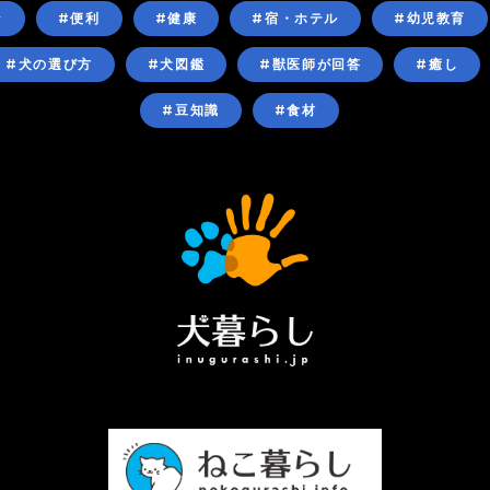
ン
#便利
#健康
#宿・ホテル
#幼児教育
#犬の選び方
#犬図鑑
#獣医師が回答
#癒し
#豆知識
#食材