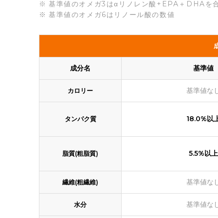
基準値のオメガ3はαリノレン酸+EPA＋DHAを
基準値のオメガ6はリノール酸の数値
成分名
基準値
基準値な
カロリー
18.0%以
タンパク質
5.5%以上
脂質(粗脂質)
基準値な
繊維(粗繊維)
基準値な
水分