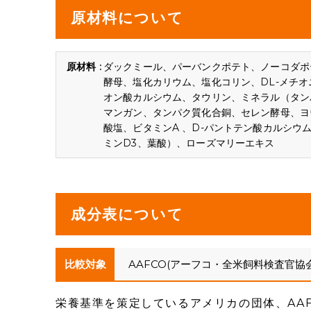
原材料について
ダックミール、パーバンクポテト、ノーコダポテ
酵母、塩化カリウム、塩化コリン、DL-メチ
オン酸カルシウム、タウリン、ミネラル（タン
マンガン、タンパク質化合銅、セレン酵母、ヨ
酸塩、ビタミンA 、D-パントテン酸カルシウ
ミンD3、葉酸）、ローズマリーエキス
成分表について
比較対象
AAFCO(アーフコ・全米飼料検査官協
栄養基準を策定しているアメリカの団体、AA