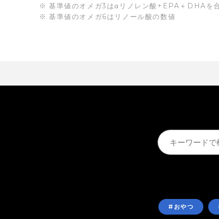
基準値のオメガ3はαリノレン酸+EPA＋DHAを
基準値のオメガ6はリノール酸の数値
#おやつ