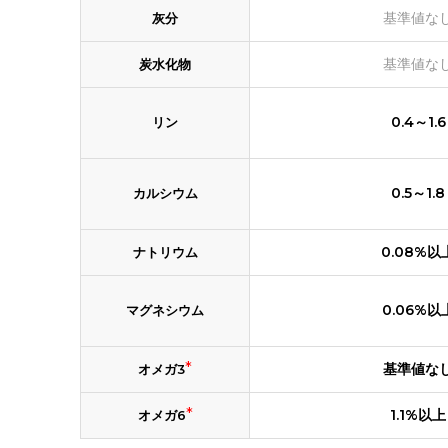
基準値な
灰分
基準値な
炭水化物
0.4～1.6
リン
0.5～1.8
カルシウム
0.08%以
ナトリウム
0.06%以
マグネシウム
*
基準値な
オメガ3
*
1.1%以上
オメガ6