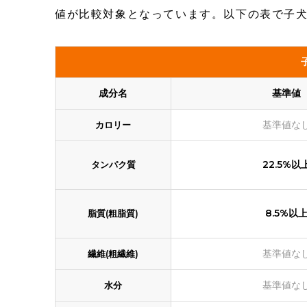
値が比較対象となっています。以下の表で子
成分名
基準値
基準値な
カロリー
22.5%以
タンパク質
8.5%以
脂質(粗脂質)
基準値な
繊維(粗繊維)
基準値な
水分