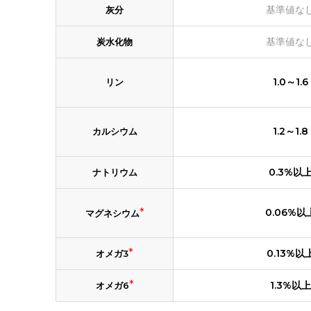
基準値な
灰分
基準値な
炭水化物
1.0～1.6
リン
1.2～1.8
カルシウム
0.3%以
ナトリウム
*
0.06%以
マグネシウム
*
0.13%以
オメガ3
*
1.3%以上
オメガ6