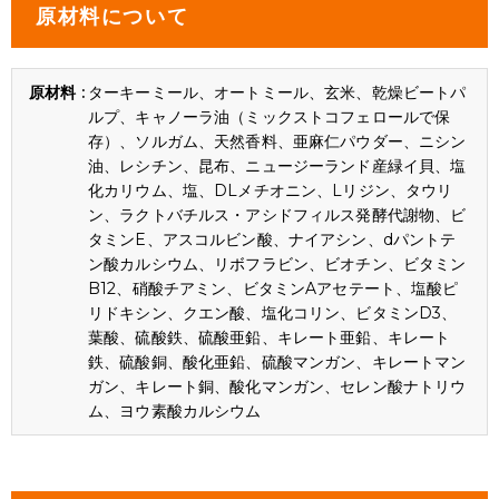
原材料について
ターキーミール、オートミール、玄米、乾燥ビートパ
ルプ、キャノーラ油（ミックストコフェロールで保
存）、ソルガム、天然香料、亜麻仁パウダー、ニシン
油、レシチン、昆布、ニュージーランド産緑イ貝、塩
化カリウム、塩、DLメチオニン、Lリジン、タウリ
ン、ラクトバチルス・アシドフィルス発酵代謝物、ビ
タミンE、アスコルビン酸、ナイアシン、dパントテ
ン酸カルシウム、リボフラビン、ビオチン、ビタミン
B12、硝酸チアミン、ビタミンAアセテート、塩酸ピ
リドキシン、クエン酸、塩化コリン、ビタミンD3、
葉酸、硫酸鉄、硫酸亜鉛、キレート亜鉛、キレート
鉄、硫酸銅、酸化亜鉛、硫酸マンガン、キレートマン
ガン、キレート銅、酸化マンガン、セレン酸ナトリウ
ム、ヨウ素酸カルシウム