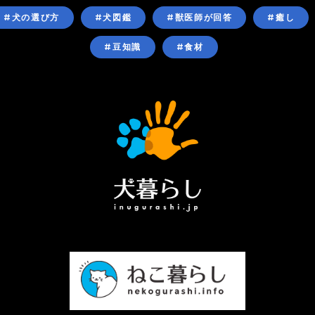
#犬の選び方
#犬図鑑
#獣医師が回答
#癒し
#豆知識
#食材