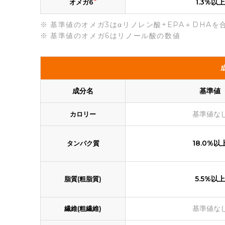
*
1.3%以上
オメガ6
基準値のオメガ3はαリノレン酸+EPA＋DHAを
基準値のオメガ6はリノール酸の数値
成分名
基準値
基準値な
カロリー
18.0%以
タンパク質
5.5%以上
脂質(粗脂質)
基準値な
繊維(粗繊維)