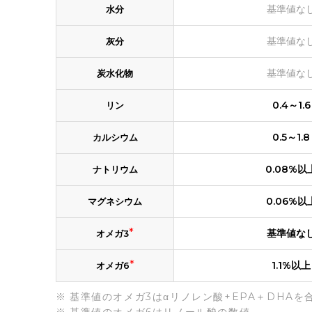
基準値な
水分
基準値な
灰分
基準値な
炭水化物
0.4～1.6
リン
0.5～1.8
カルシウム
0.08%以
ナトリウム
0.06%以
マグネシウム
*
基準値な
オメガ3
*
1.1%以上
オメガ6
基準値のオメガ3はαリノレン酸+EPA＋DHAを