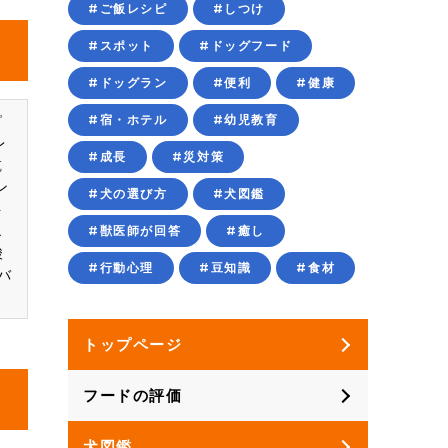
#ご飯レシピ
#しつけ
#スポット
#ドッグフード
#ドッグラン
#便利
#健康
ピ
#宿・ホテル
#幼児教育
レ
#成長
#災対策
乾
ン
#犬の選び方
#犬図鑑
ト
エ
#獣医師が回答
#癒し
酸
#行動心理
#豆知識
#食材
バ
トップページ
フードの評価
犬図鑑