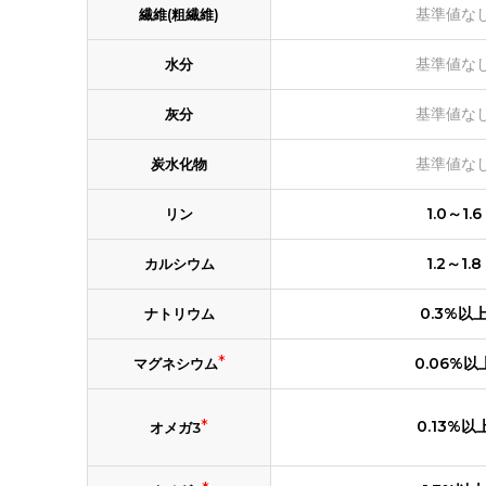
基準値な
繊維(粗繊維)
基準値な
水分
基準値な
灰分
基準値な
炭水化物
1.0～1.6
リン
1.2～1.8
カルシウム
0.3%以
ナトリウム
*
0.06%以
マグネシウム
*
0.13%以
オメガ3