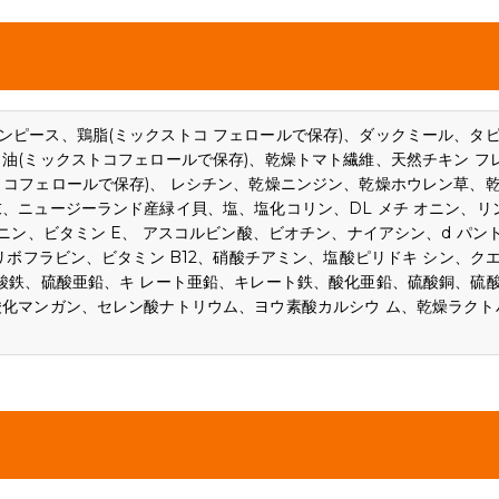
ンピース、鶏脂(ミックストコ フェロールで保存)、ダックミール、タ
油(ミックストコフェロールで保存)、乾燥トマト繊維、天然チキン フ
トコフェロールで保存)、 レシチン、乾燥ニンジン、乾燥ホウレン草、
、ニュージーランド産緑イ貝、塩、塩化コリン、DL メチ オニン、リ
ニン、ビタミン E、 アスコルビン酸、ビオチン、ナイアシン、d パン
リボフラビン、ビタミン B12、硝酸チアミン、塩酸ピリドキ シン、ク
硫酸鉄、硫酸亜鉛、キ レート亜鉛、キレート鉄、酸化亜鉛、硫酸銅、硫
酸化マンガン、セレン酸ナトリウム、ヨウ素酸カルシウ ム、乾燥ラクト