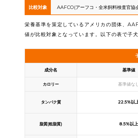
比較対象
AAFCO(アーフコ・全米飼料検査官協
栄養基準を策定しているアメリカの団体、AA
値が比較対象となっています。以下の表で子
成分名
基準値
基準値な
カロリー
22.5%以
タンパク質
8.5%以
脂質(粗脂質)