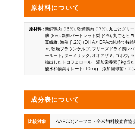
原材料について
新鮮鴨肉 (18%), 乾燥鴨肉 (17%), 丸ごとグリ
肪 (6%), 新鮮バートレット梨 (4%), 丸ごと
豆繊維, 海藻 (1.2%) (DHAとEPAの純
ャ, 乾燥ブラウンケルプ, フリーズドライ鴨レバー 
ールート, ターメリック, オオアザミ, ゴボウ
抽出したトコフェロール 添加栄養素(1kg当たり)：
酸水和物銅キレート: 10mg 添加腸球菌：エンテロ
成分表について
比較対象
AAFCO(アーフコ・全米飼料検査官協