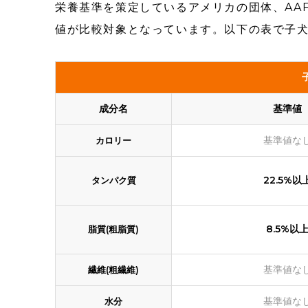
栄養基準を策定しているアメリカの団体、AA
値が比較対象となっています。以下の表で子
成分名
基準値
基準値な
カロリー
22.5%以
タンパク質
8.5%以
脂質(粗脂質)
基準値な
繊維(粗繊維)
基準値な
水分