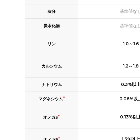
基準値な
灰分
基準値な
炭水化物
1.0～1.6
リン
1.2～1.8
カルシウム
0.3%以
ナトリウム
*
0.06%以
マグネシウム
*
0.13%以
オメガ3
*
1.3%以上
オメガ6