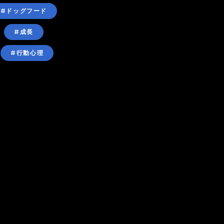
#ドッグフード
#成長
#行動心理