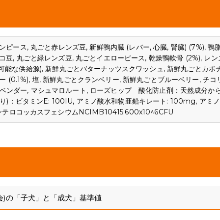
ーンピース, 丸ごと赤レンズ豆, 新鮮鴨内臓 (レバー, 心臓, 腎臓) (7%), 鴨
ヒヨコ豆, 丸ごと緑レンズ豆, 丸ごとイエローピース, 乾燥鴨軟骨 (2%), レン
粋で持続可能な供給源), 新鮮丸ごとバターナッツスクワッシュ, 新鮮丸ごとカボ
(0.1%), 塩, 新鮮丸ごとクランベリー, 新鮮丸ごとブルーベリー, チコ
, ラベンダー, マシュマロルート, ローズヒップ 酸化防止剤：天然成分か
ビタミンE: 100IU, アミノ酸水和物亜鉛キレート: 100mg, アミ
コッカスフェシウムNCIMB10415:600x10^6CFU
会)の「子犬」と「成犬」基準値