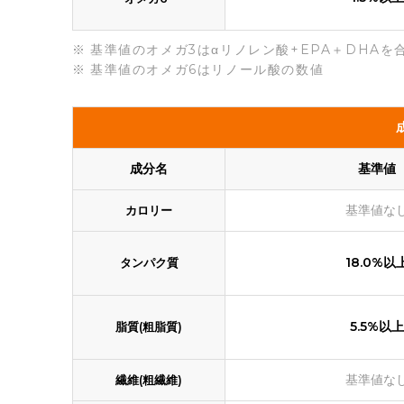
基準値のオメガ3はαリノレン酸+EPA＋DHAを
基準値のオメガ6はリノール酸の数値
成分名
基準値
基準値な
カロリー
18.0%以
タンパク質
5.5%以上
脂質(粗脂質)
基準値な
繊維(粗繊維)