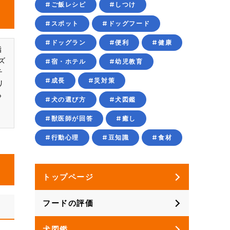
#ご飯レシピ
#しつけ
#スポット
#ドッグフード
#ドッグラン
#便利
#健康
脂
ズ
#宿・ホテル
#幼児教育
チ
#成長
#災対策
リ
ら
#犬の選び方
#犬図鑑
ノ
#獣医師が回答
#癒し
#行動心理
#豆知識
#食材
トップページ
フードの評価
犬図鑑