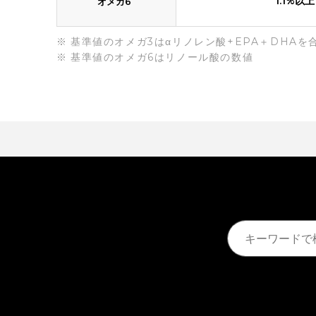
*
1.1%以上
オメガ6
基準値のオメガ3はαリノレン酸+EPA＋DHAを
基準値のオメガ6はリノール酸の数値