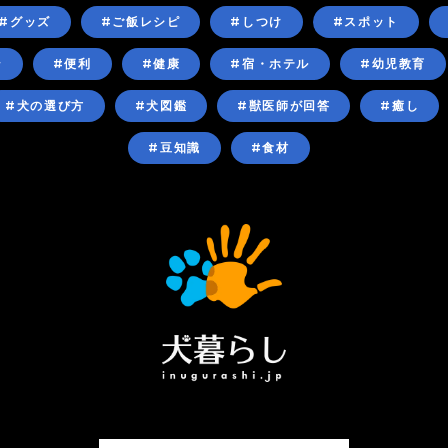
#グッズ
#ご飯レシピ
#しつけ
#スポット
ン
#便利
#健康
#宿・ホテル
#幼児教育
#犬の選び方
#犬図鑑
#獣医師が回答
#癒し
#豆知識
#食材