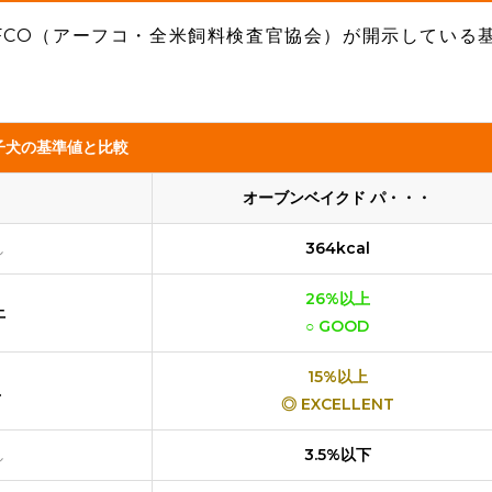
FCO（アーフコ・全米飼料検査官協会）が開示している
子犬の基準値と比較
オーブンベイクド パ・・・
し
364kcal
26%以上
上
○ GOOD
15%以上
上
◎ EXCELLENT
し
3.5%以下