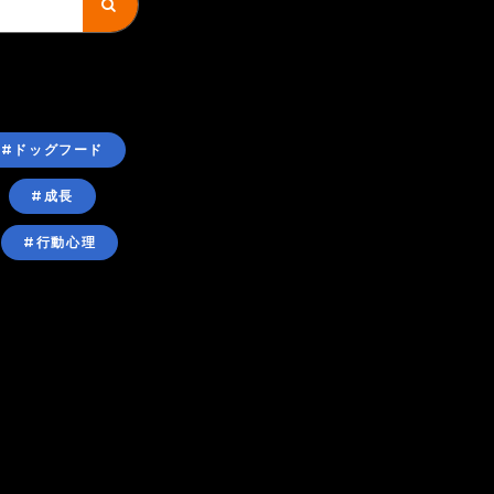
#ドッグフード
#成長
#行動心理