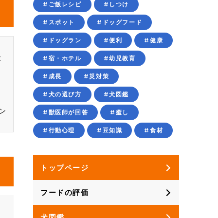
#ご飯レシピ
#しつけ
#スポット
#ドッグフード
#ドッグラン
#便利
#健康
、
炭
#宿・ホテル
#幼児教育
リ
#成長
#災対策
ッ
ト
#犬の選び方
#犬図鑑
ン
#獣医師が回答
#癒し
#行動心理
#豆知識
#食材
トップページ
フードの評価
犬図鑑