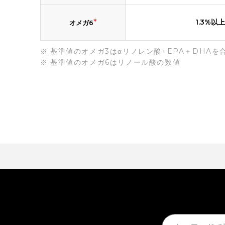
*
1.3%以上
オメガ6
基準値のオメガ3はαリノレン酸+EPA＋DHAを
基準値のオメガ6はリノール酸の数値