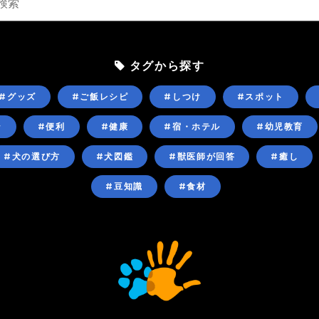
タグから探す
#グッズ
#ご飯レシピ
#しつけ
#スポット
ン
#便利
#健康
#宿・ホテル
#幼児教育
#犬の選び方
#犬図鑑
#獣医師が回答
#癒し
#豆知識
#食材