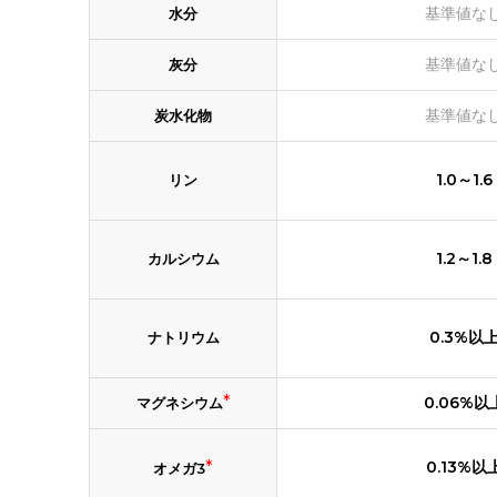
基準値な
水分
基準値な
灰分
基準値な
炭水化物
1.0～1.6
リン
1.2～1.8
カルシウム
0.3%以
ナトリウム
*
0.06%以
マグネシウム
*
0.13%以
オメガ3