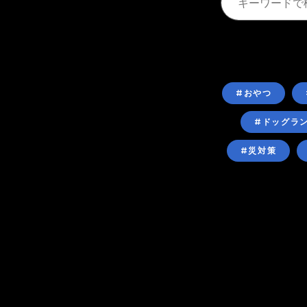
#おやつ
#ドッグラ
#災対策