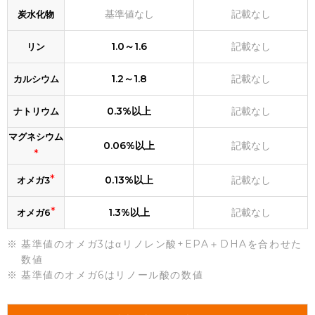
基準値なし
記載なし
炭水化物
1.0～1.6
記載なし
リン
1.2～1.8
記載なし
カルシウム
0.3%以上
記載なし
ナトリウム
マグネシウム
0.06%以上
記載なし
*
*
0.13%以上
記載なし
オメガ3
*
1.3%以上
記載なし
オメガ6
基準値のオメガ3はαリノレン酸+EPA＋DHAを合わせた
数値
基準値のオメガ6はリノール酸の数値