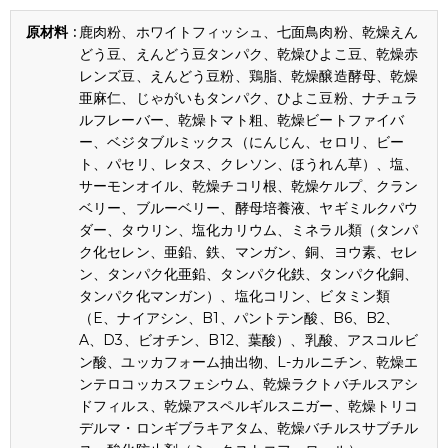
鹿肉粉、ホワイトフィッシュ、七面鳥肉粉、乾燥えん
どう豆、えんどう豆タンパク、乾燥ひよこ豆、乾燥赤
レンズ豆、えんどう豆粉、鶏脂、乾燥醸造酵母、乾燥
亜麻仁、じゃがいもタンパク、ひよこ豆粉、ナチュラ
ルフレーバー、乾燥トマト粗、乾燥ビートファイバ
ー、ベジタブルミックス（にんじん、セロリ、ビー
ト、パセリ、レタス、クレソン、ほうれん草）、塩、
サーモンオイル、乾燥チコリ根、乾燥ケルプ、クラン
ベリー、ブルーベリー、酵母培養液、ヤギミルクパウ
ダー、タウリン、塩化カリウム、ミネラル類（タンパ
ク化セレン、亜鉛、鉄、マンガン、銅、ヨウ素、セレ
ン、タンパク化亜鉛、タンパク化鉄、タンパク化銅、
タンパク化マンガン）、塩化コリン、ビタミン類
（E、ナイアシン、B1、パントテン酸、B6、B2、
A、D3、ビオチン、B12、葉酸）、乳酸、アスコルビ
ン酸、ユッカフォーム抽出物、L-カルニチン、乾燥エ
ンテロコッカスフェシウム、乾燥ラクトバチルスアシ
ドフィルス、乾燥アスペルギルスニガー、乾燥トリコ
デルマ・ロンギブラキアタム、乾燥バチルスサブチル