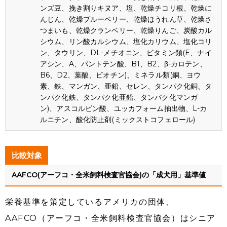
ンズ豆、挽き割りキヌア、塩、乾燥チコリ根、乾燥に
んじん、乾燥ブルーベリー、乾燥ほうれん草、乾燥さ
つまいも、乾燥クランベリー、乾燥りんご、炭酸カル
シウム、リン酸カルシウム、塩化カリウム、塩化コリ
ン、タウリン、DL-メチオニン、ビタミン類(E、ナイ
アシン、A、パントテン酸、B1、B2、β-カロテン、
B6、D2、葉酸、ビオチン)、ミネラル類(銅、ヨウ
素、鉄、マンガン、亜鉛、セレン、タンパク化銅、タ
ンパク化鉄、タンパク化亜鉛、タンパク化マンガ
ン)、アスコルビン酸、ユッカフォーム抽出物、L-カ
ルニチン、酸化防止剤(ミックストコフェロール)
比較対象
AAFCO(アーフコ・全米飼料検査官協会)の「成犬用」基準値
栄養基準を策定しているアメリカの団体、
AAFCO（アーフコ・全米飼料検査官協会）はシニア