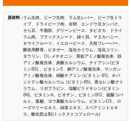
ラム生肉、ビーフ生肉、ラム生レバー、ビーフ生トラ
イプ、ドライビーフ肉、全卵、エンドウ豆タンパク、
そら豆、牛脂肪、グリーンピース、タピオカ、ドライ
ラム肉、フラックスシード、緑イ貝、マヌカハニー、
キウイフルーツ、イエローピース、天然フレーバー、
醸造用酵母、ビネガー、塩化カリウム、塩化コリン、
タウリン、DL-メチオニン、亜鉛アミノ酸複合体、鉄
アミノ酸複合体、炭酸カルシウム、ナイアシン(ビタ
ミンB3) 、ビタミンE、銅アミノ酸複合体、マンガン
アミノ酸複合体、硝酸チアミン (ビタミン B1)、d-パ
ントテン酸カルシウム (ビタミンB5)、亜セレン酸ナト
リウム、リボフラビン、塩酸ピリドキシン(ビタミン
B6)、ビタミンA、ビオチン、ビタミンB12、硫酸コバ
ルト、葉酸、ヨウ素酸カルシウム、ビタミンD3 、ロ
ーズマリーエキス、緑茶エキス、スペアミントエキ
ス、酸化防止剤(ミックストコフェロール)