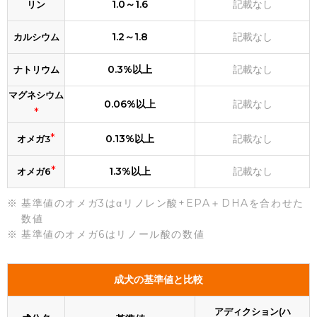
1.0～1.6
記載なし
リン
1.2～1.8
記載なし
カルシウム
0.3%以上
記載なし
ナトリウム
マグネシウム
0.06%以上
記載なし
*
*
0.13%以上
記載なし
オメガ3
*
1.3%以上
記載なし
オメガ6
基準値のオメガ3はαリノレン酸+EPA＋DHAを合わせた
数値
基準値のオメガ6はリノール酸の数値
成犬の基準値と比較
アディクション(ハ