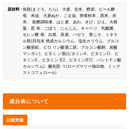
魚類(まぐろ、たら)、大麦、玄米、鰹節、ビール酵
母、米油、大麦ぬか、ごま油、卵黄粉末、黒米、赤
米、 発酵調味液、はと麦、あわ、きび、ひえ、大根
葉、昆 布、ごぼう、にんじん、キャベツ、乳酸菌、
セレン酵 母、白菜、高菜、パセリ、青じそ、ミネラ
ル類(貝殻未 焼成カルシウム、塩化カリウム、グルコ
ン酸亜鉛、ピロ リン酸第二鉄、グルコン酸銅、炭酸
マンガン)、ビタミ ン類(ビタミンA、ビタミンD、ビ
タミンE、ビタミン B2、ビタミンB12、パントテン酸
カルシウム)、酸化防 リ(ローズマリー抽出物、ミック
ストコフェロール)
成分表について
比較対象