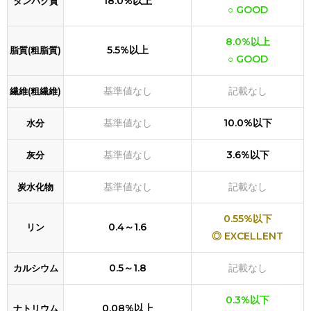
18.0%以上
タンパク質
○ GOOD
8.0%以上
5.5%以上
脂質(粗脂質)
○ GOOD
基準値なし
記載なし
繊維(粗繊維)
基準値なし
10.0%以下
水分
基準値なし
3.6%以下
灰分
基準値なし
記載なし
炭水化物
0.55%以下
0.4～1.6
リン
◎ EXCELLENT
0.5～1.8
記載なし
カルシウム
0.3%以下
0.08%以上
ナトリウム