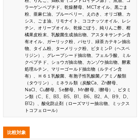
粉、りんご、鶏軟骨（コンドロイチン源）、魚油、コ
ラーゲンペプチド、乾燥酵母、MCTオイル、黒ごま
粉、亜麻仁油、ブルーベリー、えのき、オリゴ糖、カ
シス、ごま油、リモナイト、ココナッツオイル、レシ
チン、オリーブオイル、乾燥ごぼう、純りんご酢、柑
橘果皮粉末、乳酸菌生成抽出物、アスタキサンチン含
有オイル、ガーリック粉、パセリ、緑茶カテキン抽出
物、タイム粉、ターメリック粉、ビタミンP（ヘスペ
リジン）、グレープシード抽出物、フェルラ酸、ミル
クペプチド、ショウガ抽出物、カンゾウ抽出物、酵素
処理ルチン、マリーゴールド抽出物（ルテイン含
有）、Ｈ６１乳酸菌、有胞子性乳酸菌／アミノ酸類
（タウリン）、ミネラル類（炭酸Ca、Zn酵母、
NaCl、Cu酵母、Se酵母、Mn酵母、I酵母）、ビタミ
ン類（C、E、B3、B5、B1、B6、B2、A、B9、D、
B12）、酸化防止剤（ローズマリー抽出物、ミックス
トコフェロール）
比較対象