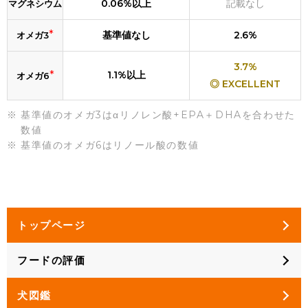
0.06%以上
記載なし
マグネシウム
*
基準値なし
2.6%
オメガ3
3.7%
*
1.1%以上
オメガ6
◎ EXCELLENT
基準値のオメガ3はαリノレン酸+EPA＋DHAを合わせた
数値
基準値のオメガ6はリノール酸の数値
トップページ
フードの評価
犬図鑑