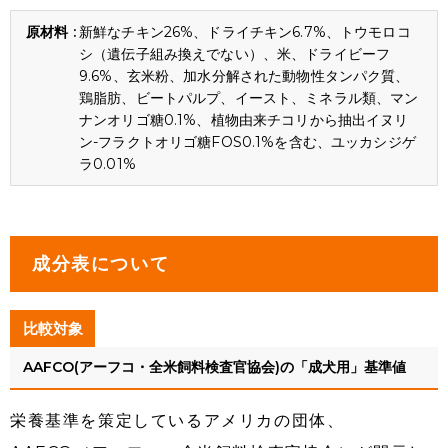
新鮮なチキン26%、ドライチキン6.7%、トウモロコ
シ（遺伝子組み換えでない）、米、ドライビーフ
9.6%、玄米粉、加水分解された動物性タンパク質、
鶏脂肪、ビートパルプ、イースト、ミネラル類、マン
ナンオリゴ糖0.1%、植物由来チコリから抽出イヌリ
ン-フラクトオリゴ糖FOS0.1%を含む、ユッカシジゲ
ラ0.01%
成分表について
比較対象
AAFCO(アーフコ・全米飼料検査官協会)の「成犬用」基準値
栄養基準を策定しているアメリカの団体、