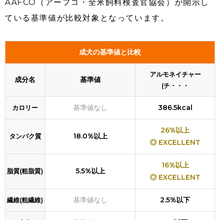
AAFCO（アーフコ・全米飼料検査官協会）が開示し
ている基準値が比較対象となっています。
成犬の基準値と比較
アルモネイチャー
成分名
基準値
(チ・・・
基準値なし
386.5kcal
カロリー
26%以上
18.0%以上
タンパク質
◎ EXCELLENT
16%以上
5.5%以上
脂質(粗脂質)
◎ EXCELLENT
基準値なし
2.5%以下
繊維(粗繊維)