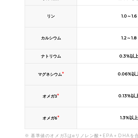
1.0～1.6
リン
1.2～1.8
カルシウム
0.3%以
ナトリウム
*
0.06%以
マグネシウム
*
0.13%以
オメガ3
*
1.3%以上
オメガ6
基準値のオメガ3はαリノレン酸+EPA＋DHAを