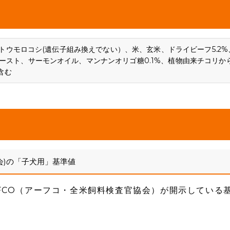
、トウモロコシ(遺伝子組み換えでない）、米、玄米、ドライビーフ5.2%
ースト、サーモンオイル、マンナンオリゴ糖0.1%、植物由来チコリか
含む
会)の「子犬用」基準値
FCO（アーフコ・全米飼料検査官協会）が開示している