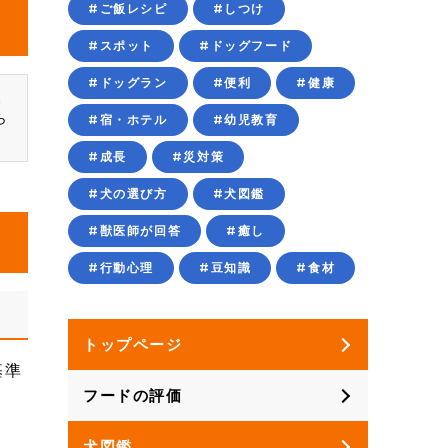
#ご飯レシピ
#しつけ
#スポット
#ドッグフード
#ドッグラン
#便利
#健康
、
ら
#宿・ホテル
#幼児教育
#成長
#災対策
#犬の選び方
#犬図鑑
#獣医師が回答
#癒し
#行動心理
#豆知識
#食材
トップページ
基準
フードの評価
犬図鑑