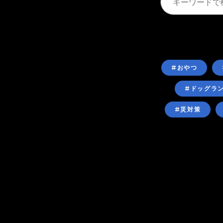
#おやつ
#ドッグラ
#災対策