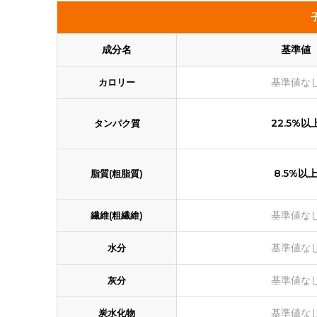
成分名
基準値
基準値な
カロリー
22.5%以
タンパク質
8.5%以
脂質(粗脂質)
基準値な
繊維(粗繊維)
基準値な
水分
基準値な
灰分
基準値な
炭水化物