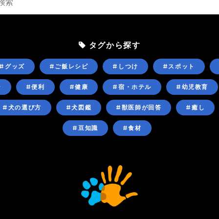
タグから探す
#グッズ
#ご飯レシピ
#しつけ
#スポット
ン
#便利
#健康
#宿・ホテル
#幼児教育
#犬の選び方
#犬図鑑
#獣医師が回答
#癒し
#豆知識
#食材