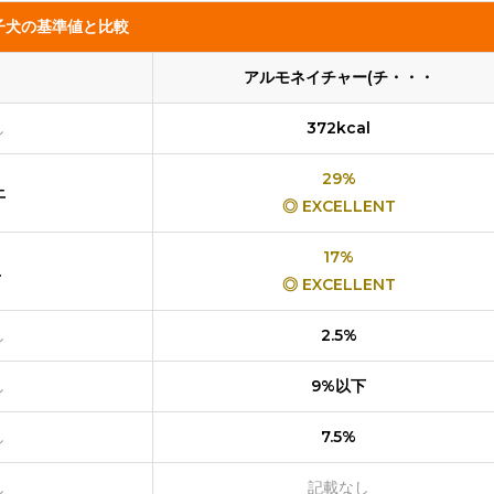
子犬の基準値と比較
アルモネイチャー(チ・・・
し
372kcal
29%
上
◎ EXCELLENT
17%
上
◎ EXCELLENT
し
2.5%
し
9%以下
し
7.5%
し
記載なし