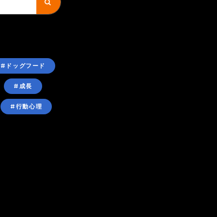
#ドッグフード
#成長
#行動心理