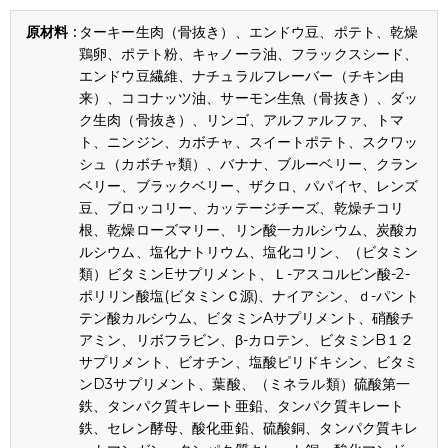
ターキー生肉（骨抜き）、エンドウ豆、ポテト、乾燥
鶏卵、ポテト粉、キャノーラ油、フラックスシード、
エンドウ豆繊維、ナチュラルフレーバー（チキン由
来）、ココナッツ油、サーモン生魚（骨抜き）、ダッ
ク生肉（骨抜き）、リンゴ、アルファルファ、トマ
ト、ニンジン、カボチャ、スイートポテト、スクワッ
シュ（カボチャ類）、バナナ、ブルーベリー、クラン
ベリー、ブラックベリー、ザクロ、パパイヤ、レンズ
豆、ブロッコリー、カッテージチーズ、乾燥チコリ
根、乾燥ローズマリー、リン酸一カルシウム、炭酸カ
ルシウム、塩化ナトリウム、塩化コリン、（ビタミン
類）ビタミンEサプリメント、Ｌ-アスコルビン酸-2-
ポリリン酸塩(ビタミンＣ源)、ナイアシン、ｄ-パント
テン酸カルシウム、ビタミンAサプリメント、硝酸チ
アミン、リボフラビン、β-カロテン、ビタミンB１２
サプリメント、ビオチン、塩酸ピリドキシン、ビタミ
ンD3サプリメント、葉酸、（ミネラル類）硫酸第一
鉄、タンパク質キレート亜鉛、タンパク質キレート
鉄、セレン酵母、酸化亜鉛、硫酸銅、タンパク質キレ