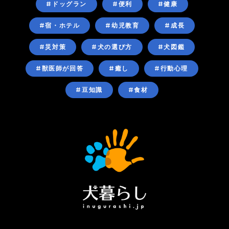
#ドッグラン
#便利
#健康
#宿・ホテル
#幼児教育
#成長
#災対策
#犬の選び方
#犬図鑑
#獣医師が回答
#癒し
#行動心理
#豆知識
#食材