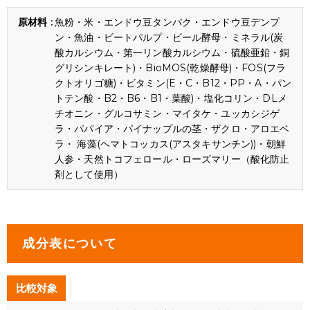
魚粉・米・エンドウ豆タンパク・エンドウ豆デンプ
ン・魚油・ビートパルプ・ビール酵母・ミネラル(炭
酸カルシウム・第一リン酸カルシウム・硫酸亜鉛・銅
グリシンキレート)・BioMOS(乾燥酵母)・FOS(フラ
クトオリゴ糖)・ビタミン(E・C・B12・PP・A・パン
トテン酸・B2・B6・B1・葉酸)・塩化コリン・DLメ
チオニン・グルコサミン・マイタケ・ユッカシジゲ
ラ・パパイア・パイナップルの茎・ザクロ・アロエベ
ラ・ 海藻(ヘマトコッカス(アスタキサンチン))・朝鮮
人参・天然トコフェロール・ローズマリー（酸化防止
剤として使用）
成分表について
比較対象