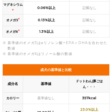
マグネシウム
0.06%以上
記載なし
*
*
0.13%以上
記載なし
オメガ3
*
1.3%以上
記載なし
オメガ6
基準値のオメガ3はαリノレン酸+EPA＋DHAを合わせた
数値
基準値のオメガ6はリノール酸の数値
成犬の基準値と比較
ドットわん(豚ごは
成分名
基準値
ん・・・
基準値なし
357kcal
カロリー
23.0%以上