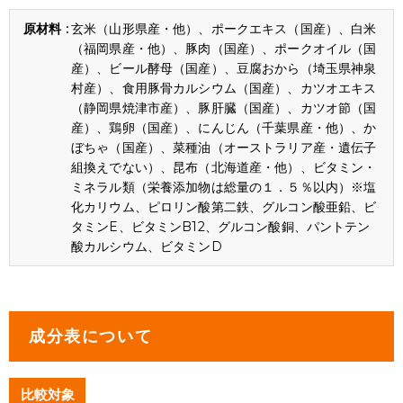
玄米（山形県産・他）、ポークエキス（国産）、白米
（福岡県産・他）、豚肉（国産）、ポークオイル（国
産）、ビール酵母（国産）、豆腐おから（埼玉県神泉
村産）、食用豚骨カルシウム（国産）、カツオエキス
（静岡県焼津市産）、豚肝臓（国産）、カツオ節（国
産）、鶏卵（国産）、にんじん（千葉県産・他）、か
ぼちゃ（国産）、菜種油（オーストラリア産・遺伝子
組換えでない）、昆布（北海道産・他）、ビタミン・
ミネラル類（栄養添加物は総量の１．５％以内）※塩
化カリウム、ピロリン酸第二鉄、グルコン酸亜鉛、ビ
タミンE、ビタミンB12、グルコン酸銅、パントテン
酸カルシウム、ビタミンD
成分表について
比較対象