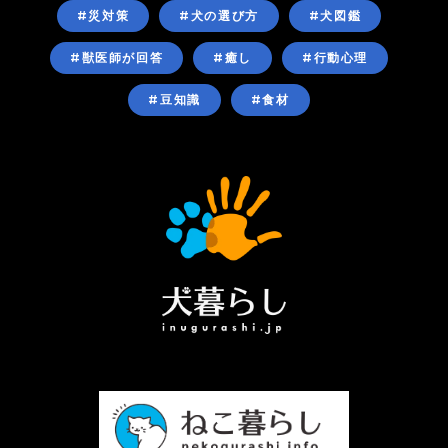
#災対策
#犬の選び方
#犬図鑑
#獣医師が回答
#癒し
#行動心理
#豆知識
#食材