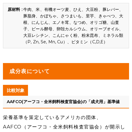
牛肉、米、有機オーツ麦、ひえ、大豆粉、豚レバー、
豚脂身、かぼちゃ、さつまいも、里芋、きゃべつ、大
根、にんじん、エノキ茸、なつめ、オリゴ糖、山査
子、ビール酵母、卵殻カルシウム、オリーブオイル、
大豆レシチン、こんにゃく粉、粉末昆布、ミネラル類
（P, Zn, Se, Mn, Cu）、ビタミン（C,D,E）
成分表について
比較対象
AAFCO(アーフコ・全米飼料検査官協会)の「成犬用」基準値
栄養基準を策定しているアメリカの団体、
AAFCO（アーフコ・全米飼料検査官協会）が開示し