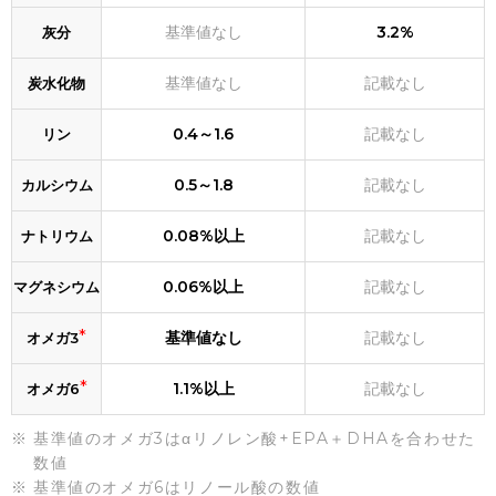
基準値なし
3.2%
灰分
基準値なし
記載なし
炭水化物
0.4～1.6
記載なし
リン
0.5～1.8
記載なし
カルシウム
0.08%以上
記載なし
ナトリウム
0.06%以上
記載なし
マグネシウム
*
基準値なし
記載なし
オメガ3
*
1.1%以上
記載なし
オメガ6
基準値のオメガ3はαリノレン酸+EPA＋DHAを合わせた
数値
基準値のオメガ6はリノール酸の数値