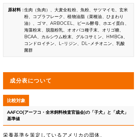
生肉（魚肉）、大麦全粒粉、魚粉、サツマイモ、玄米
粉、コプラフレーク、植物油脂（菜種油、ひまわり
油）、ゴマ、ARBOCEL、ビール酵母、ホエイ蛋白、
海藻粉末、脱脂粉乳、オオバコ種子末、オリゴ糖、
BCAA、カルシウム粉末、グルコサミン、HMBCa、
コンドロイチン、L−リジン、DL−メチオニン、乳酸
菌群
成分表について
比較対象
AAFCO(アーフコ・全米飼料検査官協会)の「子犬」と「成犬」
基準値
栄養基準を策定しているアメリカの団体、