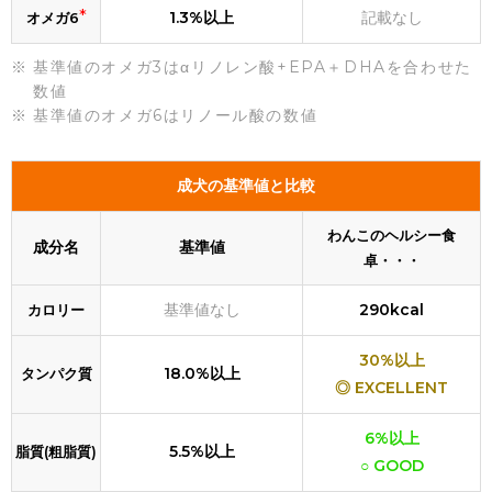
*
1.3%以上
記載なし
オメガ6
基準値のオメガ3はαリノレン酸+EPA＋DHAを合わせた
数値
基準値のオメガ6はリノール酸の数値
成犬の基準値と比較
わんこのヘルシー食
成分名
基準値
卓・・・
基準値なし
290kcal
カロリー
30%以上
18.0%以上
タンパク質
◎ EXCELLENT
6%以上
5.5%以上
脂質(粗脂質)
○ GOOD