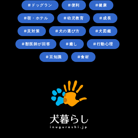
#ドッグラン
#便利
#健康
#宿・ホテル
#幼児教育
#成長
#災対策
#犬の選び方
#犬図鑑
#獣医師が回答
#癒し
#行動心理
#豆知識
#食材