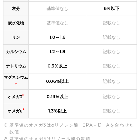
基準値なし
6%以下
灰分
基準値なし
記載なし
炭水化物
1.0～1.6
記載なし
リン
1.2～1.8
記載なし
カルシウム
0.3%以上
記載なし
ナトリウム
マグネシウム
0.06%以上
記載なし
*
*
0.13%以上
記載なし
オメガ3
*
1.3%以上
記載なし
オメガ6
基準値のオメガ3はαリノレン酸+EPA＋DHAを合わせた
数値
基準値のオメガ6はリノール酸の数値