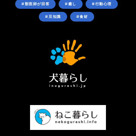
#獣医師が回答
#癒し
#行動心理
#豆知識
#食材