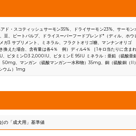
ペアド・スコティッシュサーモン35%、ドライサーモン23%、サーモン
モ、豆、ビートパルプ、ドライスーパーフードブレンド*（ディル、ホウ
メガ3 サプリメント、ミネラル、フラクトオリゴ糖、マンナンオリゴ
置き換えた場合、含有量は各4％ 例）ディル4％ ［1キロ当たりに含ま
U、ビタミンD3 2,000IU、ビタミンE 95IU ミネラル：亜鉛（硫酸亜
）50mg、マンガン（硫酸マンガン一水和物）35mg、銅（硫酸銅（II
シウム）1mg
会)の「成犬用」基準値