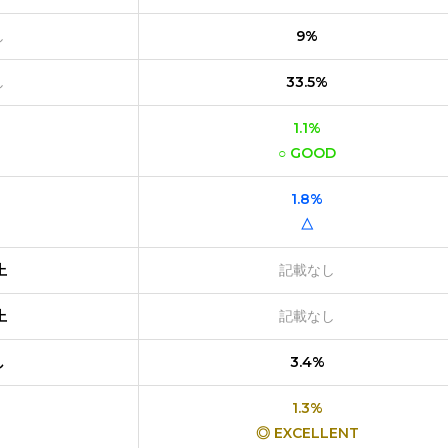
し
9%
し
33.5%
1.1%
○ GOOD
1.8%
△
上
記載なし
上
記載なし
し
3.4%
1.3%
◎ EXCELLENT