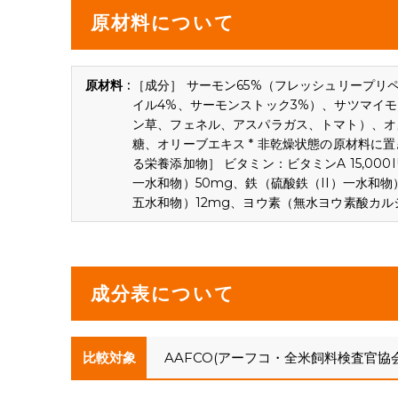
原材料について
［成分］ サーモン65%（フレッシュリープリ
イル4%、サーモンストック3%）、サツマイ
ン草、フェネル、アスパラガス、トマト）、オ
糖、オリーブエキス * 非乾燥状態の原材料に
る栄養添加物］ ビタミン：ビタミンA 15,000I
一水和物）50mg、鉄（硫酸鉄（II）一水和物
五水和物）12mg、ヨウ素（無水ヨウ素酸カル
成分表について
比較対象
AAFCO(アーフコ・全米飼料検査官協