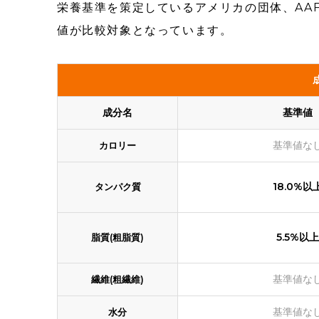
栄養基準を策定しているアメリカの団体、AA
値が比較対象となっています。
成分名
基準値
基準値な
カロリー
18.0%以
タンパク質
5.5%以上
脂質(粗脂質)
基準値な
繊維(粗繊維)
基準値な
水分