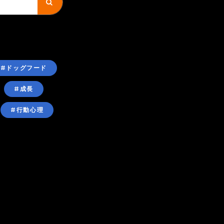
#ドッグフード
#成長
#行動心理