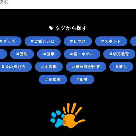
タグから探す
#グッズ
#ご飯レシピ
#しつけ
#スポット
ン
#便利
#健康
#宿・ホテル
#幼児教育
#犬の選び方
#犬図鑑
#獣医師が回答
#癒し
#豆知識
#食材