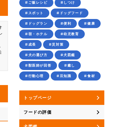
#ご飯レシピ
#しつけ
#スポット
#ドッグフード
#ドッグラン
#便利
#健康
オ
レ
#宿・ホテル
#幼児教育
#成長
#災対策
れ
鉛
#犬の選び方
#犬図鑑
）
#獣医師が回答
#癒し
#行動心理
#豆知識
#食材
トップページ
フードの評価
犬図鑑