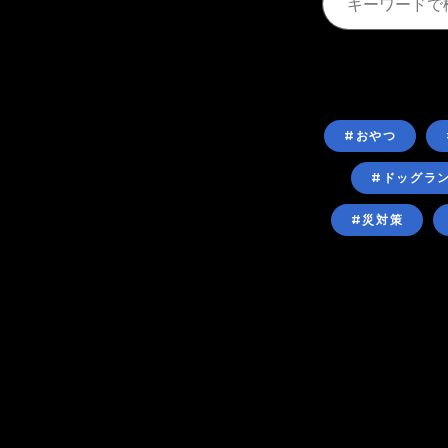
#おやつ
#ドッグラ
#災対策