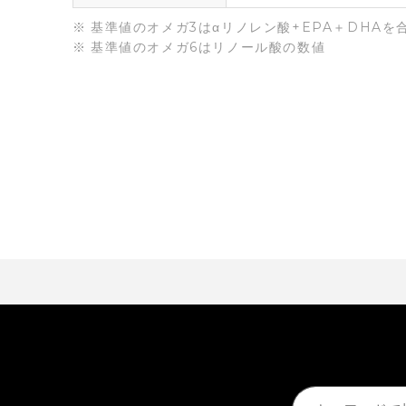
基準値のオメガ3はαリノレン酸+EPA＋DHAを
基準値のオメガ6はリノール酸の数値