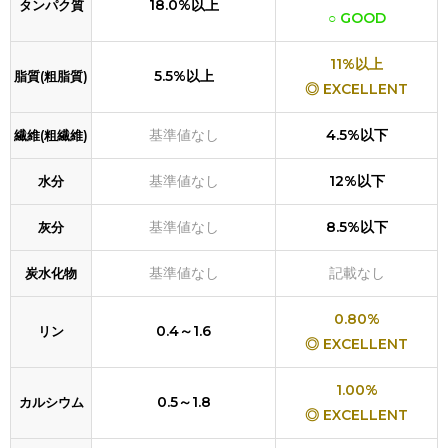
18.0%以上
タンパク質
○ GOOD
11%以上
5.5%以上
脂質(粗脂質)
◎ EXCELLENT
基準値なし
4.5%以下
繊維(粗繊維)
基準値なし
12%以下
水分
基準値なし
8.5%以下
灰分
基準値なし
記載なし
炭水化物
0.80%
0.4～1.6
リン
◎ EXCELLENT
1.00%
0.5～1.8
カルシウム
◎ EXCELLENT