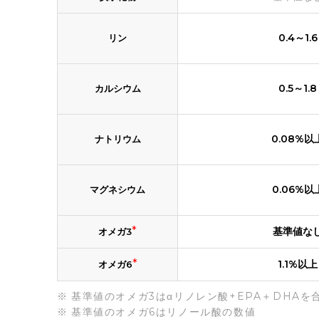
0.4～1.6
リン
0.5～1.8
カルシウム
0.08%以
ナトリウム
0.06%以
マグネシウム
*
基準値な
オメガ3
*
1.1%以上
オメガ6
基準値のオメガ3はαリノレン酸+EPA＋DHAを
基準値のオメガ6はリノール酸の数値