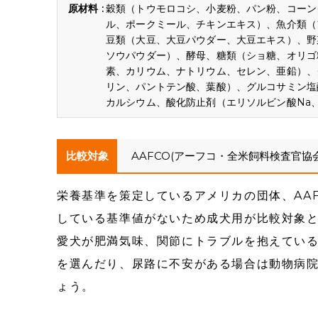
穀類（トウモロコシ、小麦粉、パン粉、コーン
ル、ポークミール、チキンエキス）、魚介類（
豆類（大豆、大豆パウダー、大豆エキス）、野
ソウパウダー）、酵母、糖類（ショ糖、オリゴ
素、カリウム、ナトリウム、セレン、亜鉛）、
リン、パントテン酸、葉酸）、グルコサミン塩
カルシウム、酸化防止剤（エリソルビン酸Na
比較対象
AAFCO(アーフコ・全米飼料検査官協
栄養基準を策定しているアメリカの団体、AA
している基準値がないため成犬用が比較対象
愛犬が肥満気味、関節にトラブルを抱えてい
を選んだり、尿路に不安がある場合は動物病
ょう。