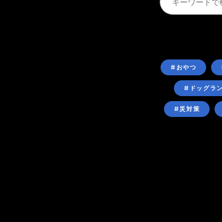
#おやつ
#ドッグラ
#災対策