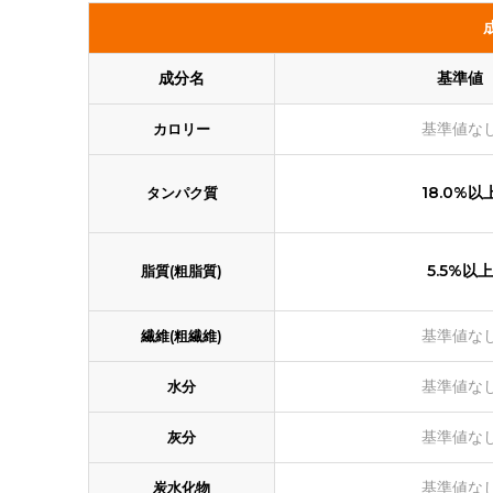
成分名
基準値
基準値な
カロリー
18.0%以
タンパク質
5.5%以上
脂質(粗脂質)
基準値な
繊維(粗繊維)
基準値な
水分
基準値な
灰分
基準値な
炭水化物