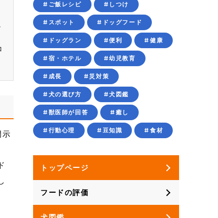
#ご飯レシピ
#しつけ
、
#スポット
#ドッグフード
ン
#ドッグラン
#便利
#健康
コ
#宿・ホテル
#幼児教育
ク
#成長
#災対策
#犬の選び方
#犬図鑑
#獣医師が回答
#癒し
#行動心理
#豆知識
#食材
開示
ド
トップページ
し
フードの評価
犬図鑑