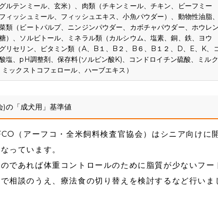
グルテンミール、玄米）、肉類（チキンミール、チキン、ビーフミー
フィッシュミール、フィッシュエキス、小魚パウダー）、動物性油脂
菜類（ビートパルプ、ニンジンパウダー、カボチャパウダー、ホウレ
糖）、ソルビトール、ミネラル類（カルシウム、塩素、銅、鉄、ヨウ
グリセリン、ビタミン類（A、B１、B２、B６、B１２、D、E、K、
酸塩、pH調整剤、保存料(ソルビン酸K)、コンドロイチン硫酸、ミル
、ミックストコフェロール、ハーブエキス）
会)の「成犬用」基準値
FCO（アーフコ・全米飼料検査官協会）はシニア向けに
となっています。
るのであれば体重コントロールのために脂質が少ないフー
院で相談のうえ、療法食の切り替えを検討するなど行いま