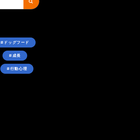
#ドッグフード
#成長
#行動心理