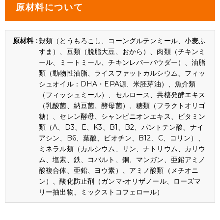
原材料について
穀類（とうもろこし、コーングルテンミール、小麦ふ
すま）、豆類（脱脂大豆、おから）、肉類（チキンミ
ール、ミートミール、チキンレバーパウダー）、油脂
類（動物性油脂、ライスファットカルシウム、フィッ
シュオイル：DHA・EPA源、米胚芽油）、魚介類
（フィッシュミール）、セルロース、共棲発酵エキス
（乳酸菌、納豆菌、酵母菌）、糖類（フラクトオリゴ
糖）、セレン酵母、シャンピニオンエキス、ビタミン
類（A、D3、E、K3、B1、B2、パントテン酸、ナイ
アシン、B6、葉酸、ビオチン、B12、C、コリン）、
ミネラル類（カルシウム、リン、ナトリウム、カリウ
ム、塩素、鉄、コバルト、銅、マンガン、亜鉛アミノ
酸複合体、亜鉛、ヨウ素）、アミノ酸類（メチオニ
ン）、酸化防止剤（ガンマ-オリザノール、ローズマ
リー抽出物、ミックストコフェロール）