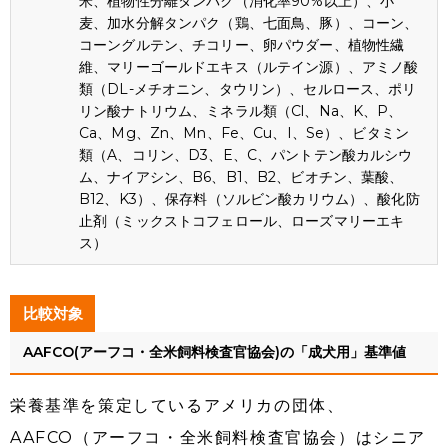
米、植物性分離タンパク（消化率90%以上）、小
麦、加水分解タンパク（鶏、七面鳥、豚）、コーン、
コーングルテン、チコリー、卵パウダー、植物性繊
維、マリーゴールドエキス（ルテイン源）、アミノ酸
類（DL-メチオニン、タウリン）、セルロース、ポリ
リン酸ナトリウム、ミネラル類（Cl、Na、K、P、
Ca、Mg、Zn、Mn、Fe、Cu、I、Se）、ビタミン
類（A、コリン、D3、E、C、パントテン酸カルシウ
ム、ナイアシン、B6、B1、B2、ビオチン、葉酸、
B12、K3）、保存料（ソルビン酸カリウム）、酸化防
止剤（ミックストコフェロール、ローズマリーエキ
ス）
比較対象
AAFCO(アーフコ・全米飼料検査官協会)の「成犬用」基準値
栄養基準を策定しているアメリカの団体、
AAFCO（アーフコ・全米飼料検査官協会）はシニア