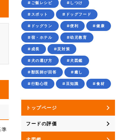
#ご飯レシピ
#しつけ
#スポット
#ドッグフード
#ドッグラン
#便利
#健康
#宿・ホテル
#幼児教育
、
#成長
#災対策
#犬の選び方
#犬図鑑
#獣医師が回答
#癒し
#行動心理
#豆知識
#食材
トップページ
フードの評価
基準
犬図鑑