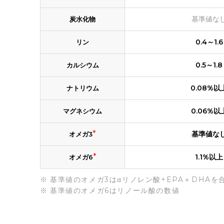
基準値な
炭水化物
0.4～1.6
リン
0.5～1.8
カルシウム
0.08%以
ナトリウム
0.06%以
マグネシウム
*
基準値な
オメガ3
*
1.1%以上
オメガ6
基準値のオメガ3はαリノレン酸+EPA＋DHAを
基準値のオメガ6はリノール酸の数値