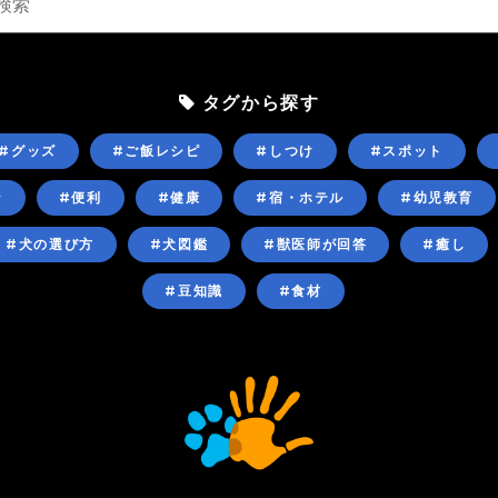
タグから探す
#グッズ
#ご飯レシピ
#しつけ
#スポット
ン
#便利
#健康
#宿・ホテル
#幼児教育
#犬の選び方
#犬図鑑
#獣医師が回答
#癒し
#豆知識
#食材