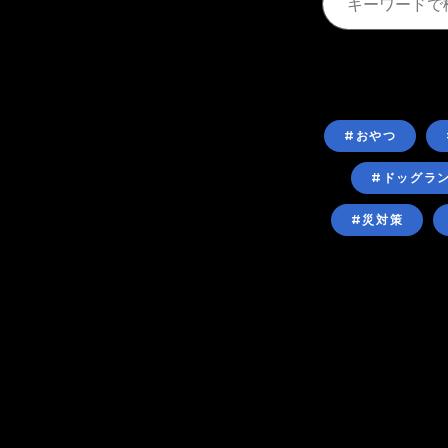
#おやつ
#ドッグラ
#災対策