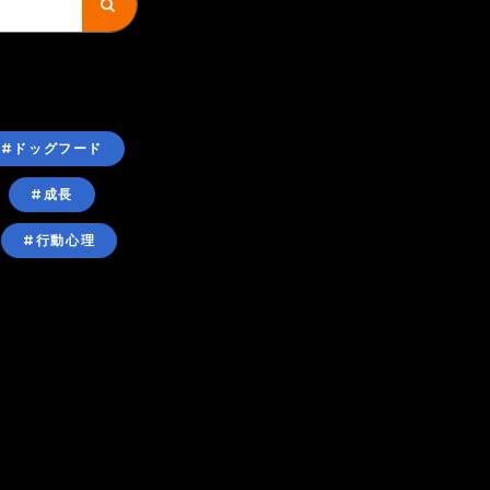
#ドッグフード
#成長
#行動心理