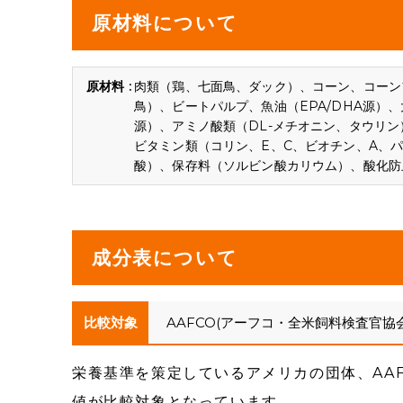
原材料について
肉類（鶏、七面鳥、ダック）、コーン、コーン
鳥）、ビートパルプ、魚油（EPA/DHA源
源）、アミノ酸類（DL-メチオニン、タウリン）、
ビタミン類（コリン、E、C、ビオチン、A、パン
酸）、保存料（ソルビン酸カリウム）、酸化防
成分表について
比較対象
AAFCO(アーフコ・全米飼料検査官協
栄養基準を策定しているアメリカの団体、AA
値が比較対象となっています。