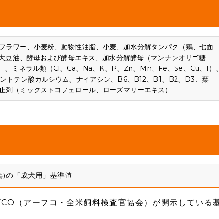
フラワー、小麦粉、動物性油脂、小麦、加水分解タンパク（鶏、七面
）、大豆油、酵母および酵母エキス、加水分解酵母（マンナンオリゴ糖
ミネラル類（Cl、Ca、Na、K、P、Zn、Mn、Fe、Se、Cu、I）
トテン酸カルシウム、ナイアシン、B6、B12、B1、B2、D3、葉
止剤（ミックストコフェロール、ローズマリーエキス）
会)の「成犬用」基準値
FCO（アーフコ・全米飼料検査官協会）が開示している