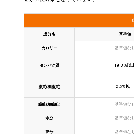
成分名
基準値
基準値な
カロリー
18.0%以
タンパク質
5.5%以上
脂質(粗脂質)
基準値な
繊維(粗繊維)
基準値な
水分
基準値な
灰分