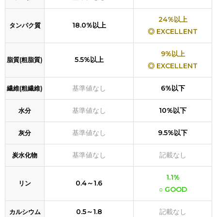
24%以上
18.0%以上
タンパク質
◎ EXCELLENT
9%以上
5.5%以上
脂質(粗脂質)
◎ EXCELLENT
基準値なし
6%以下
繊維(粗繊維)
基準値なし
10%以下
水分
基準値なし
9.5%以下
灰分
基準値なし
記載なし
炭水化物
1.1%
0.4～1.6
リン
○ GOOD
0.5～1.8
記載なし
カルシウム