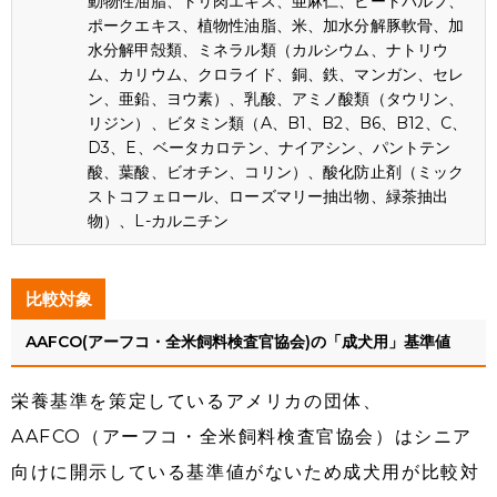
動物性油脂、トリ肉エキス、亜麻仁、ビートパルプ、
ポークエキス、植物性油脂、米、加水分解豚軟骨、加
水分解甲殻類、ミネラル類（カルシウム、ナトリウ
ム、カリウム、クロライド、銅、鉄、マンガン、セレ
ン、亜鉛、ヨウ素）、乳酸、アミノ酸類（タウリン、
リジン）、ビタミン類（A、B1、B2、B6、B12、C、
D3、E、ベータカロテン、ナイアシン、パントテン
酸、葉酸、ビオチン、コリン）、酸化防止剤（ミック
ストコフェロール、ローズマリー抽出物、緑茶抽出
物）、L-カルニチン
比較対象
AAFCO(アーフコ・全米飼料検査官協会)の「成犬用」基準値
栄養基準を策定しているアメリカの団体、
AAFCO（アーフコ・全米飼料検査官協会）はシニア
向けに開示している基準値がないため成犬用が比較対