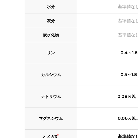
基準値な
水分
基準値な
灰分
基準値な
炭水化物
0.4～1.6
リン
0.5～1.8
カルシウム
0.08%以
ナトリウム
0.06%以
マグネシウム
*
基準値な
オメガ3