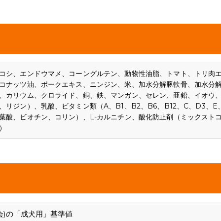
コシ、エンドウマメ、コーングルテン、動物性油脂、トマト、トリ肉
コナッツ油、ポークエキス、ニンジン、米、加水分解豚軟骨、加水分
、カリウム、クロライド、銅、鉄、マンガン、セレン、亜鉛、イオウ
リジン）、乳酸、ビタミン類（A、B1、B2、B6、B12、C、D3、E
葉酸、ビオチン、コリン）、L-カルニチン、酸化防止剤（ミックスト
）
会)の「成犬用」基準値