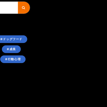
#ドッグフード
#成長
#行動心理