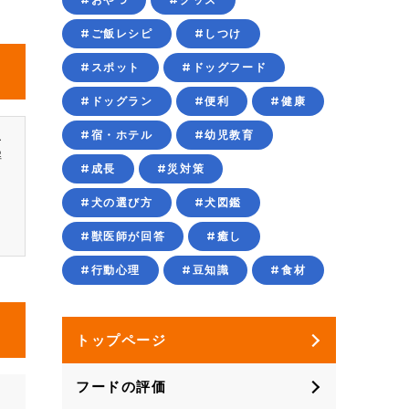
#ご飯レシピ
#しつけ
#スポット
#ドッグフード
#ドッグラン
#便利
#健康
エ
#宿・ホテル
#幼児教育
解
#成長
#災対策
、
、
#犬の選び方
#犬図鑑
コ
#獣医師が回答
#癒し
#行動心理
#豆知識
#食材
トップページ
フードの評価