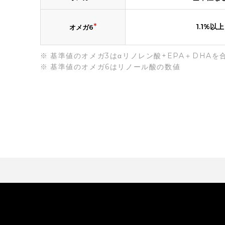
*
1.1%以上
オメガ6
基準値のオメガ3はαリノレン酸+EPA＋DHAを
基準値のオメガ6はリノール酸の数値