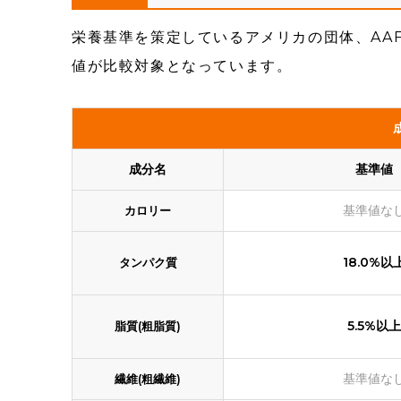
栄養基準を策定しているアメリカの団体、AA
値が比較対象となっています。
成分名
基準値
基準値な
カロリー
18.0%以
タンパク質
5.5%以上
脂質(粗脂質)
基準値な
繊維(粗繊維)