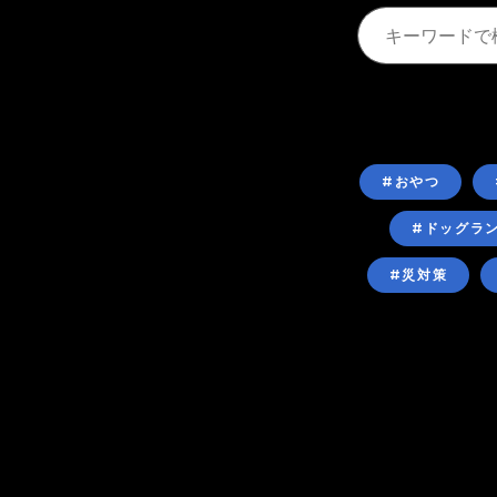
#おやつ
#ドッグラ
#災対策