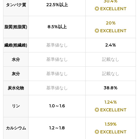
30.4%
22.5%以上
タンパク質
◎ EXCELLENT
20%
8.5%以上
脂質(粗脂質)
◎ EXCELLENT
基準値なし
2.4%
繊維(粗繊維)
基準値なし
記載なし
水分
基準値なし
記載なし
灰分
基準値なし
38.8%
炭水化物
1.24%
1.0～1.6
リン
◎ EXCELLENT
1.59%
1.2～1.8
カルシウム
◎ EXCELLENT